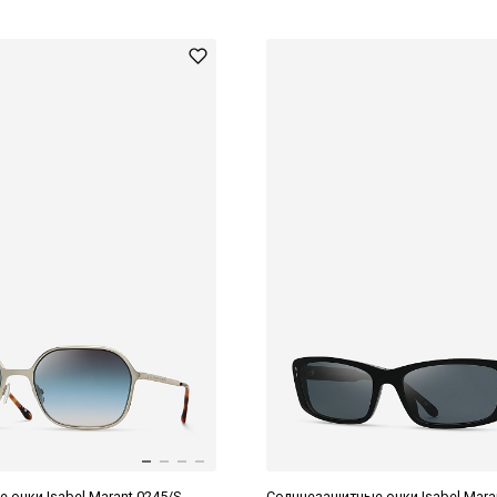
очки Isabel Marant 0245/S
Солнцезащитные очки Isabel Mara