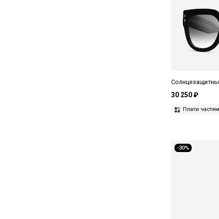
Солнцезащитные 
30 250 ₽
Плати частя
-30%