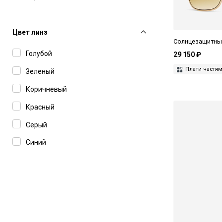
Красный
Серебряный
Цвет линз
Солнцезащитные 
Серый
Голубой
29 150 ₽
Синий
Плати частя
Зеленый
Фиолетовый
Коричневый
Черный
Красный
Серый
Синий