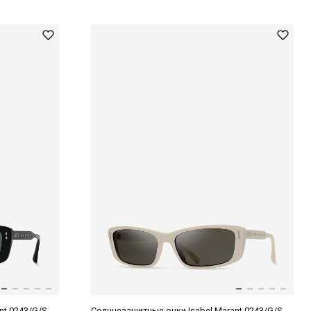
nt 0243/G/S
Солнцезащитные очки Isabel Marant 0243/G/S