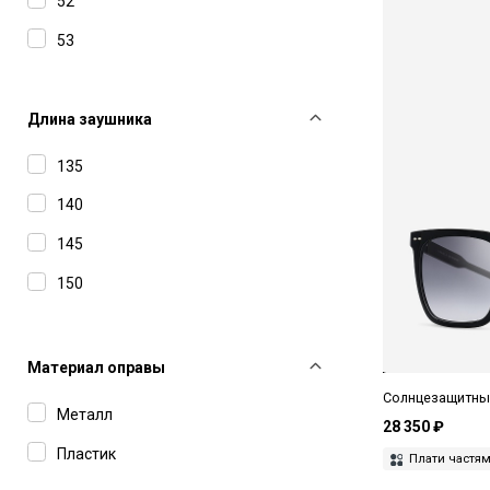
52
53
54
55
Длина заушника
56
135
57
140
58
145
61
150
62
66
Материал оправы
Солнцезащитные 
Металл
28 350 ₽
Пластик
Плати частя