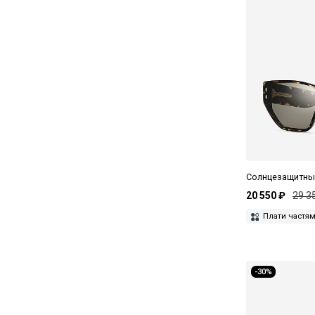
Солнцезащитные 
20 550 ₽
29 3
Плати частя
-30%