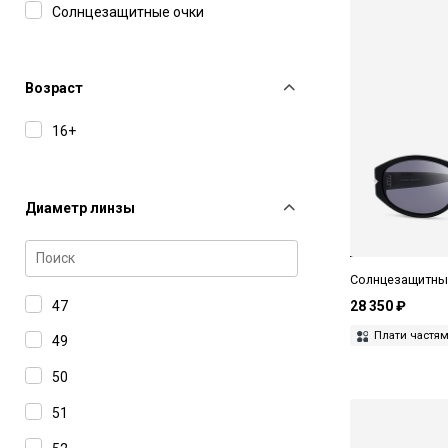
Солнцезащитные очки
Возраст
16+
Диаметр линзы
Солнцезащитные 
47
28 350 ₽
Плати частя
49
50
51