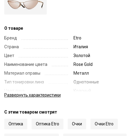
О товаре
Бренд
Etro
Страна
Италия
Цвет
Золотой
Наименование цвета
Rose Gold
Материал оправы
Металл
Тип тонировки линз
Однотонные
Цвет линз
Красный
Развернуть
характеристики
Наименование цвета линз
Red
Диаметр линзы
64
С этим товаром смотрят
Ширина переносицы
15
Оптика
Оптика Etro
Очки
Очки Etro
Длина заушника
145
Код
61291