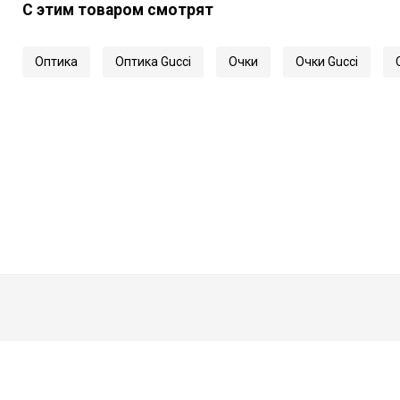
С этим товаром смотрят
Длина заушника
Код
Оптика
Оптика Gucci
Очки
Очки Gucci
Артикул