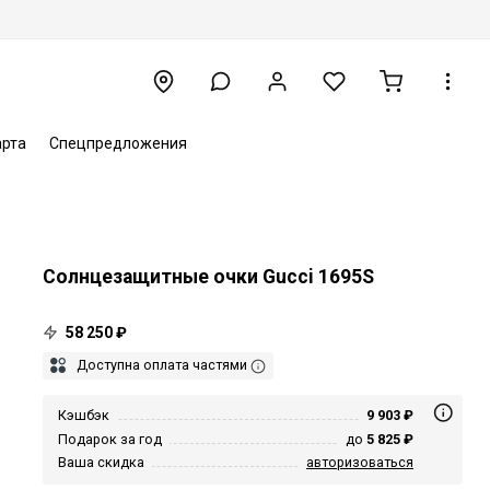
арта
Спецпредложения
Солнцезащитные очки Gucci 1695S
58 250 ₽
Доступна оплата частями
Кэшбэк
9 903 ₽
Подарок за год
до
5 825 ₽
Ваша скидка
авторизоваться