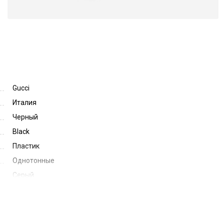
Gucci
Италия
Черный
Black
Пластик
Однотонные
Серый
Grey
51
21