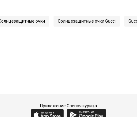
140
59451
Солнцезащитные очки
Солнцезащитные очки Gucci
Gucc
1695S
Приложение Слепая курица
2015-2026 © Слепая курица - fashion concept store.