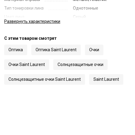
Тип тонировки линз
Однотонные
Цвет линз
Серый
Развернуть
характеристики
Наименование цвета линз
Grey
Диаметр линзы
52
С этим товаром смотрят
Ширина переносицы
20
Оптика
Оптика Saint Laurent
Очки
Длина заушника
145
Код
59172
Очки Saint Laurent
Солнцезащитные очки
Артикул
108
Солнцезащитные очки Saint Laurent
Saint Laurent