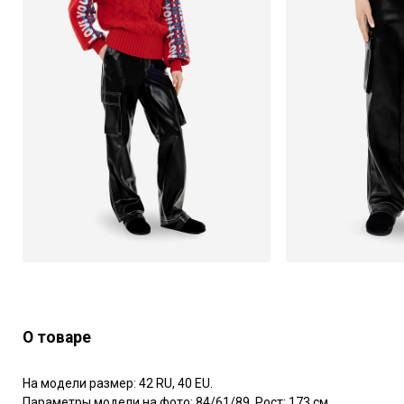
О товаре
На модели размер: 42 RU, 40 EU.

Параметры модели на фото: 84/61/89. Рост: 173 см.