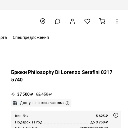
арта
Спецпредложения
Брюки Philosophy Di Lorenzo Serafini 0317
5740
37 500 ₽
62 450 ₽
Доступна оплата частями
Кэшбэк
5 625 ₽
Подарок за год
до
3 750 ₽