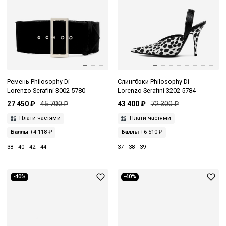
Ремень Philosophy Di
Слингбэки Philosophy Di
Lorenzo Serafini 3002 5780
Lorenzo Serafini 3202 5784
27 450 ₽
45 700 ₽
43 400 ₽
72 300 ₽
Плати частями
Плати частями
Баллы
+4 118 ₽
Баллы
+6 510 ₽
38
40
42
44
37
38
39
-40%
-40%