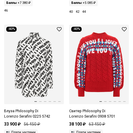
Баллы
+7 380 ₽
Баллы
+5 085 ₽
46
40
42
44
-40%
-40%
Блуза Philosophy Di
Свитер Philosophy Di
Lorenzo Serafini 0225 5742
Lorenzo Serafini 0938 5701
33 900 ₽
56 450 ₽
38 100 ₽
63 450 ₽
Плати частями
Плати частями