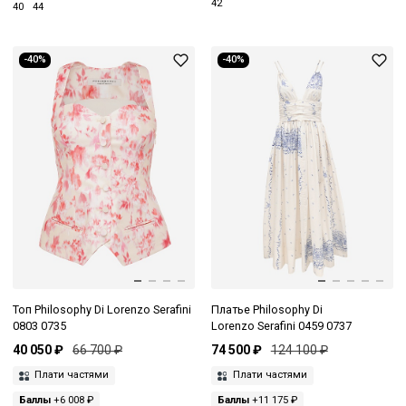
42
40
44
-40%
-40%
Топ Philosophy Di Lorenzo Serafini
Платье Philosophy Di
0803 0735
Lorenzo Serafini 0459 0737
40 050 ₽
66 700 ₽
74 500 ₽
124 100 ₽
Плати частями
Плати частями
Баллы
+6 008 ₽
Баллы
+11 175 ₽