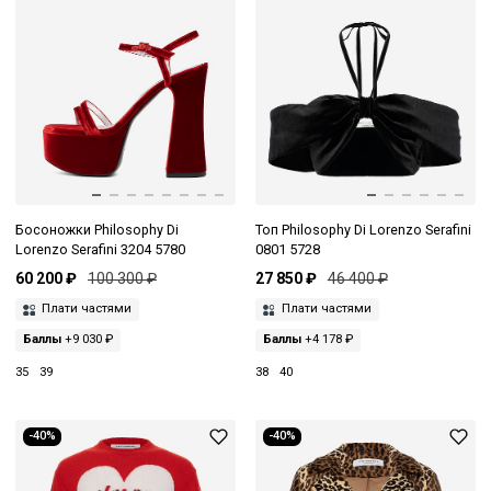
Босоножки Philosophy Di
Топ Philosophy Di Lorenzo Serafini
Lorenzo Serafini 3204 5780
0801 5728
60 200 ₽
100 300 ₽
27 850 ₽
46 400 ₽
Плати частями
Плати частями
Баллы
+9 030 ₽
Баллы
+4 178 ₽
35
39
38
40
-40%
-40%