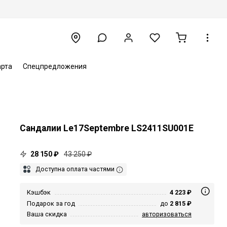
арта
Спецпредложения
Сандалии Le17Septembre LS2411SU001E
28 150 ₽
43 250 ₽
Доступна оплата частями
Кэшбэк
4 223 ₽
Подарок за год
до
2 815 ₽
Ваша скидка
авторизоваться