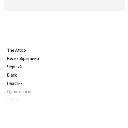
The Attico
Великобритания
Черный
Black
Пластик
Однотонные
Серый
Grey
54
24