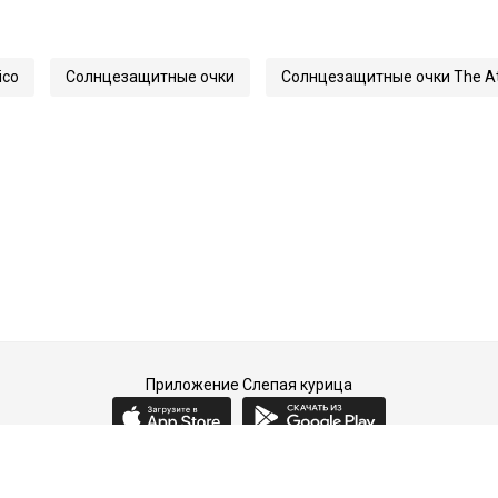
145
32857
ico
Солнцезащитные очки
Солнцезащитные очки The At
Attico 40
Приложение Слепая курица
2015-2026 © Слепая курица - fashion concept store.