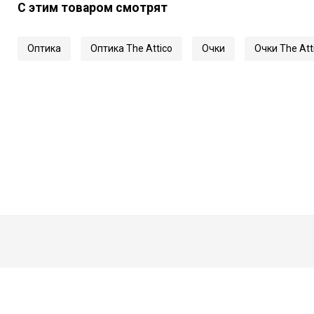
С этим товаром смотрят
Длина заушника
Код
Оптика
Оптика The Attico
Очки
Очки The Att
Артикул