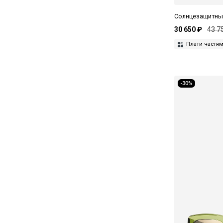
Kuboraum
Солнцезащитные 
Leisure Society
30 650 ₽
43 7
Плати частя
Levi’s
Linda Farrow
Lithe
-30%
Loewe
Louis XIV
Lunor
Magda Butrym
Marc Jacobs
Mastermind
Masunaga