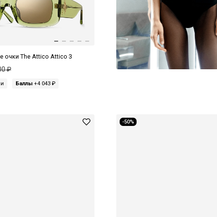
очки The Attico Attico 3
00 ₽
ми
Баллы
+4 043 ₽
-50%