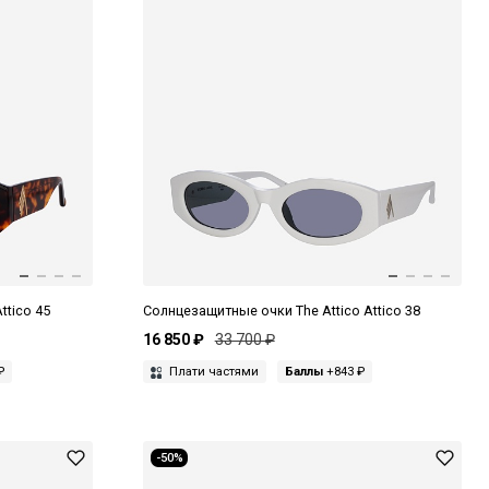
ttico 45
Солнцезащитные очки The Attico Attico 38
16 850 ₽
33 700 ₽
₽
Плати частями
Баллы
+843 ₽
-50%