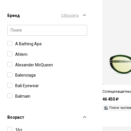
Бренд
Сбросить
A Bathing Ape
Ahlem
Alexander McQueen
Balenciaga
Bali Eyewear
Солнцезащитные 
Balmain
46 450 ₽
Barton Perreira
Плати частя
Boss
Возраст
Bottega Veneta
16+