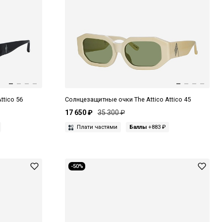
ttico 56
Солнцезащитные очки The Attico Attico 45
17 650 ₽
35 300 ₽
Плати частями
Баллы
+883 ₽
-50%