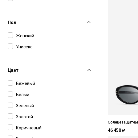
Carolina Herrera
Carolina Lemke
Пол
Carrera
Женский
Cartier
Унисекс
Celine
Charriol
Цвет
Chloe
Бежевый
Dior
Белый
Dita
Зеленый
Dolce&Gabbana
Золотой
Dsquared2
Солнцезащитные 
Коричневый
Dunhill
46 450 ₽