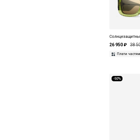
Matsuda
Maui Jim
Max Mara
MAX&Co
Солнцезащитные 
26 950 ₽
38 5
Miru
Плати частя
Missoni
Miu Miu
-50%
MM6 Maison Margiela
Moschino Love
Movitra
Oliver Peoples
Orgreen
Pierre Cardin