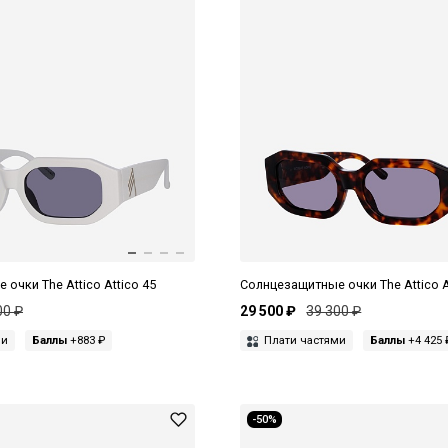
очки The Attico Attico 45
Солнцезащитные очки The Attico A
00 ₽
29 500 ₽
39 300 ₽
ми
Баллы
+883 ₽
Плати частями
Баллы
+4 425 
-50%