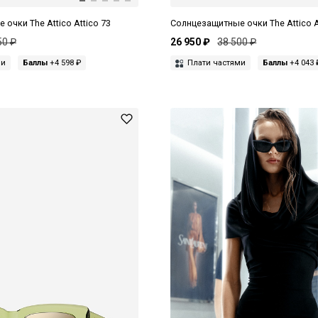
очки The Attico Attico 73
Солнцезащитные очки The Attico A
50 ₽
26 950 ₽
38 500 ₽
ми
Баллы
+4 598 ₽
Плати частями
Баллы
+4 043 