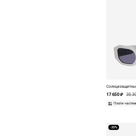
Tod's
Tom Ford
Undostrial
UniqueDesignMilano
Ushatava
Valentino
Versace
Voa
Солнцезащитные 
Vogue
17 650 ₽
35 3
Yohji Yamamoto
Плати частя
-30%