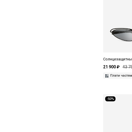
Polaroid
Prada
Premio
Ray-Ban
Saint Laurent
Солнцезащитные 
Seventh Street
21 900 ₽
43 7
Smith
Плати частя
Soleko
Stax
-50%
The Attico
Thom Browne
Tiffany