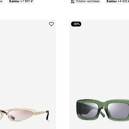
ми
Баллы
+7 897 ₽
Плати частями
Баллы
+4 425 
-30%