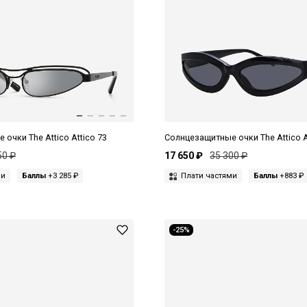
очки The Attico Attico 73
Солнцезащитные очки The Attico A
50 ₽
17 650 ₽
35 300 ₽
ми
Баллы
+3 285 ₽
Плати частями
Баллы
+883 ₽
-25%