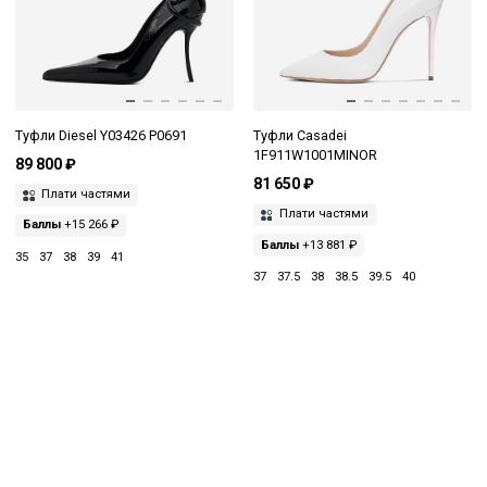
Туфли Diesel Y03426 P0691
Туфли Casadei
1F911W1001MINOR
89 800 ₽
81 650 ₽
Плати частями
Плати частями
Баллы
+15 266 ₽
Баллы
+13 881 ₽
35
37
38
39
41
37
37.5
38
38.5
39.5
40