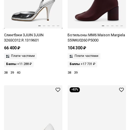
Слингбэки 3JUIN 3JUIN
Ботильоны MM6 Maison Margiela
326SC012.R.1319601
S59WU0260 P5000
66 400 ₽
104 300 ₽
Плати частями
Плати частями
Баллы
+11 288 ₽
Баллы
+17 731 ₽
38
39
40
38
39
-40%