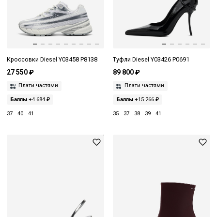
Кроссовки Diesel Y03458 P8138
Туфли Diesel Y03426 P0691
27 550 ₽
89 800 ₽
Плати частями
Плати частями
Баллы
+4 684 ₽
Баллы
+15 266 ₽
37
40
41
35
37
38
39
41