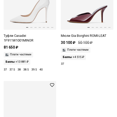
Туфли Casadei
Мюли Gia Borghini ROMI-LEAT
1F911W1001MINOR
30 100 ₽
50 100 ₽
81 650 ₽
Плати частями
Плати частями
Баллы
+4 515 ₽
Баллы
+13 881 ₽
37
37
37.5
38
38.5
39.5
40