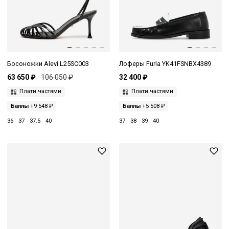
Босоножки Alevi L25SC003
Лоферы Furla YK41FSNBX4389
63 650 ₽
106 050 ₽
32 400 ₽
Плати частями
Плати частями
Баллы
+9 548 ₽
Баллы
+5 508 ₽
36
37
37.5
40
37
38
39
40