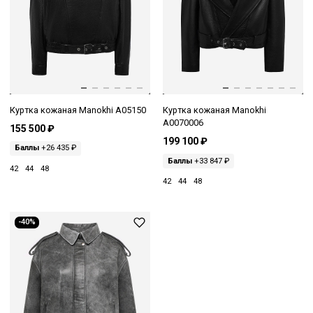
Куртка кожаная Manokhi A05150
Куртка кожаная Manokhi
A0070006
155 500 ₽
199 100 ₽
Баллы
+26 435 ₽
Баллы
+33 847 ₽
42
44
48
42
44
48
-40%