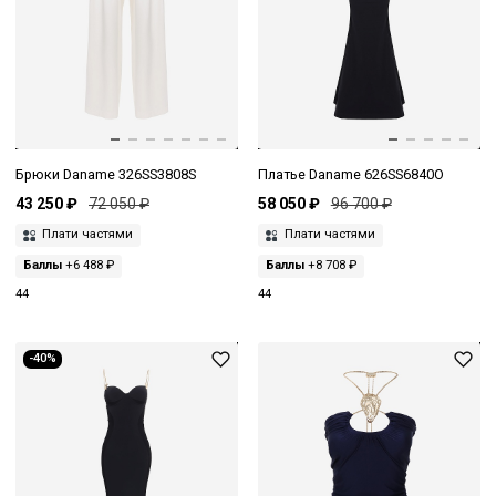
Брюки Daname 326SS3808S
Платье Daname 626SS6840O
43 250 ₽
72 050 ₽
58 050 ₽
96 700 ₽
Плати частями
Плати частями
Баллы
+6 488 ₽
Баллы
+8 708 ₽
44
44
-40%