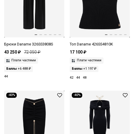
Брюки Daname 326SS3808S
Топ Daname 426SS4810K
43 250 ₽
72 050 ₽
17 100 ₽
Плати частями
Плати частями
Баллы
+6 488 ₽
Баллы
+1 197 ₽
44
42
44
48
-40%
-40%