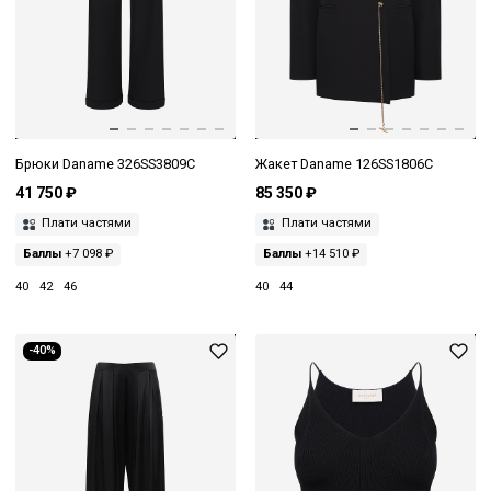
Брюки Daname 326SS3809C
Жакет Daname 126SS1806C
41 750 ₽
85 350 ₽
Плати частями
Плати частями
Баллы
+7 098 ₽
Баллы
+14 510 ₽
40
42
46
40
44
-40%