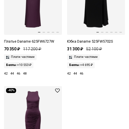
Платье Daname 625FW6727W
Юбка Daname 525FW5702S
70 350 ₽
117 200 ₽
31 300 ₽
52 100 ₽
Плати частями
Плати частями
Баллы
+10 553 ₽
Баллы
+4 695 ₽
42
44
46
48
42
44
46
-40%