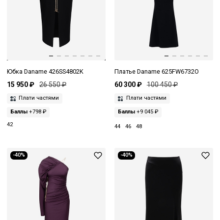
Юбка Daname 426SS4802K
Платье Daname 625FW6732O
15 950 ₽
26 550 ₽
60 300 ₽
100 450 ₽
Плати частями
Плати частями
Баллы
+798 ₽
Баллы
+9 045 ₽
42
44
46
48
-40%
-40%