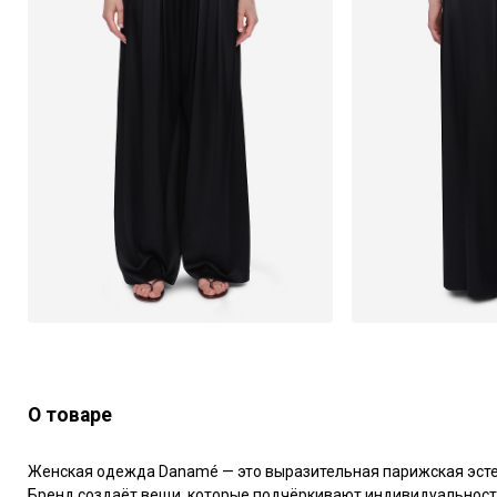
О товаре
Женская одежда Danamé — это выразительная парижская эстети
Бренд создаёт вещи, которые подчёркивают индивидуальность