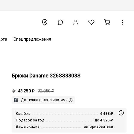
арта
Спецпредложения
Брюки Daname 326SS3808S
43 250 ₽
72 050 ₽
Доступна оплата частями
Кэшбэк
6 488 ₽
Подарок за год
до
4 325 ₽
Ваша скидка
авторизоваться