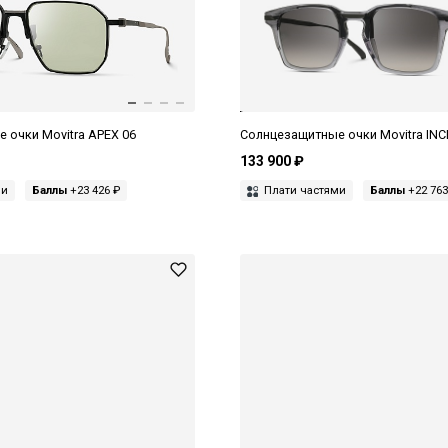
 очки Movitra APEX 06
Солнцезащитные очки Movitra INC
133 900 ₽
ми
Баллы
+23 426 ₽
Плати частями
Баллы
+22 763