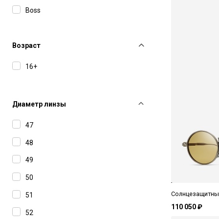
Boss
Bottega Veneta
Carolina Herrera
Возраст
Carolina Lemke
16+
Carrera
Cartier
Диаметр линзы
Charriol
47
Chloe
48
Dior
49
Dsquared2
50
Etro
Солнцезащитные
51
Gucci
110 050 ₽
52