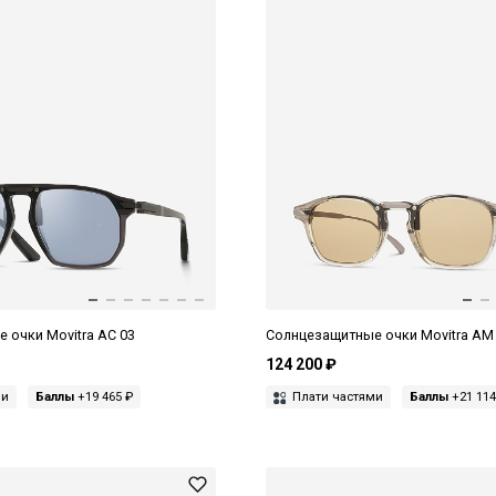
 очки Movitra AC 03
Солнцезащитные очки Movitra AM 
124 200 ₽
ми
Баллы
+19 465 ₽
Плати частями
Баллы
+21 114