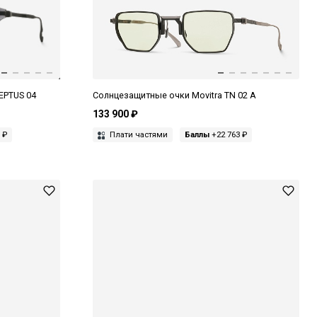
EPTUS 04
Солнцезащитные очки Movitra TN 02 A
133 900 ₽
 ₽
Плати частями
Баллы
+22 763 ₽