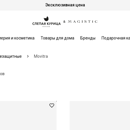
Эксклюзивная цена
ерия и косметика
Товары для дома
Бренды
Подарочная к
езащитные
Movitra
ров