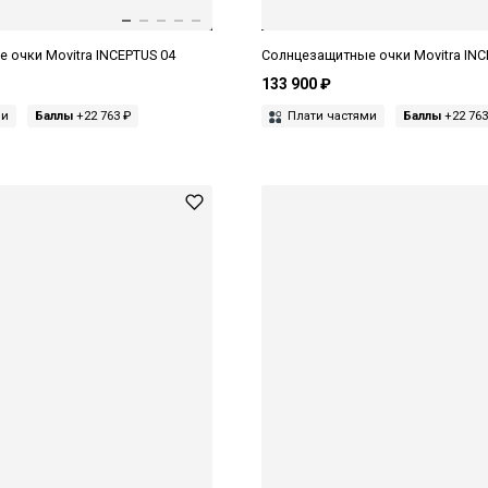
 очки Movitra INCEPTUS 04
Солнцезащитные очки Movitra INC
133 900 ₽
ми
Баллы
+22 763 ₽
Плати частями
Баллы
+22 763