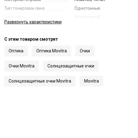
Тип тонировки линз
Однотонные
Цвет линз
Коричневый
Развернуть
характеристики
Наименование цвета линз
Brown
Диаметр линзы
52
С этим товаром смотрят
Ширина переносицы
21
Оптика
Оптика Movitra
Очки
Длина заушника
148
Код
61832
Очки Movitra
Солнцезащитные очки
Артикул
INCEPTUS 02
Солнцезащитные очки Movitra
Movitra