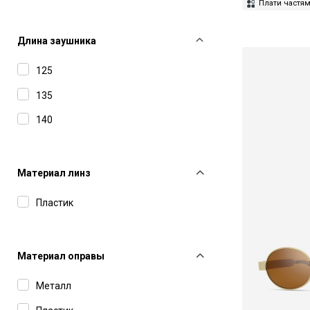
IC Berlin
Плати частя
55
Isabel Marant
133
Длина заушника
Jacquemus
125
John Dalia
135
Kuboraum
140
Leisure Society
Linda Farrow
Материал линз
Magda Butrym
Marc Jacobs
Пластик
Mastermind
Masunaga
Материал оправы
Matsuda
Металл
Maui Jim