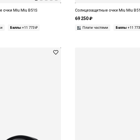
 очки Miu Miu B51S
Солнцезащитные очки Miu Miu B5
69 250 ₽
ми
Баллы
+11 773 ₽
Плати частями
Баллы
+11 773