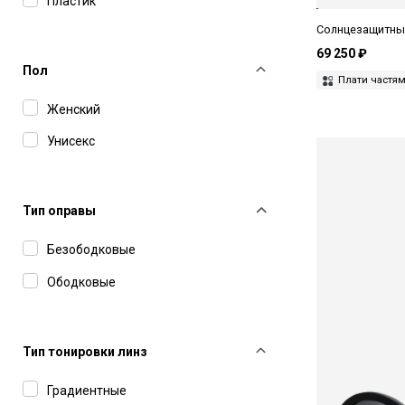
Пластик
Max Mara
Солнцезащитные
MAX&Co
69 250 ₽
Пол
Плати частя
Miu Miu
Женский
MM6 Maison Margiela
Унисекс
Moschino Love
Movitra
Тип оправы
Polaroid
Prada
Безободковые
Saint Laurent
Ободковые
The Attico
Tom Ford
Тип тонировки линз
UniqueDesignMilano
Градиентные