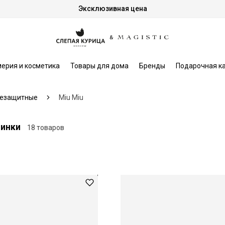
Эксклюзивная цена
ерия и косметика
Товары для дома
Бренды
Подарочная к
езащитные
Miu Miu
винки
18 товаров