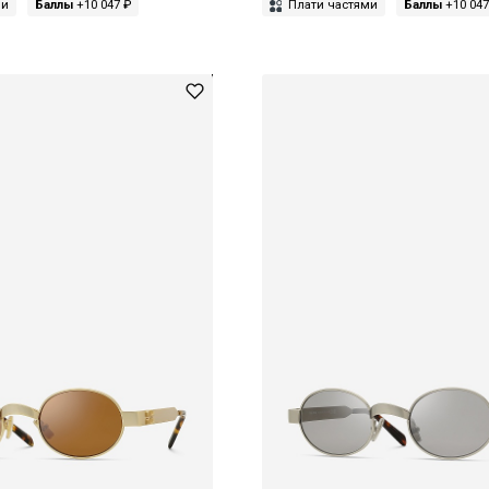
ми
Баллы
+10 047 ₽
Плати частями
Баллы
+10 047