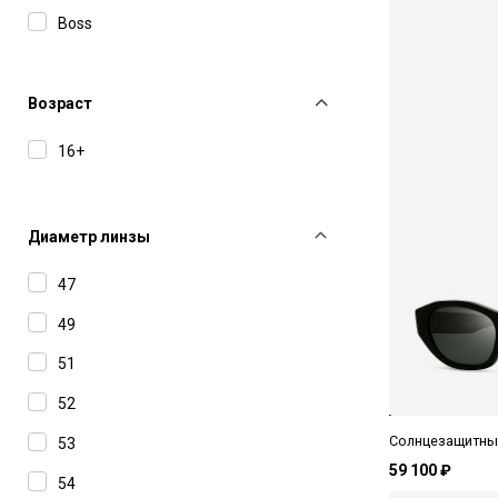
Boss
Bottega Veneta
Carolina Herrera
Возраст
Carolina Lemke
16+
Carrera
Cartier
Диаметр линзы
Charriol
47
Chloe
49
Dior
51
Dsquared2
52
Etro
Солнцезащитные
53
Gucci
59 100 ₽
54