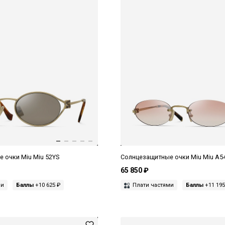
 очки Miu Miu 52YS
Солнцезащитные очки Miu Miu A5
65 850 ₽
ми
Баллы
+10 625 ₽
Плати частями
Баллы
+11 195