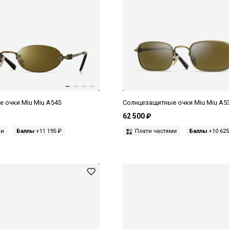
 очки Miu Miu A54S
Солнцезащитные очки Miu Miu A5
62 500 ₽
ми
Баллы
+11 195 ₽
Плати частями
Баллы
+10 625