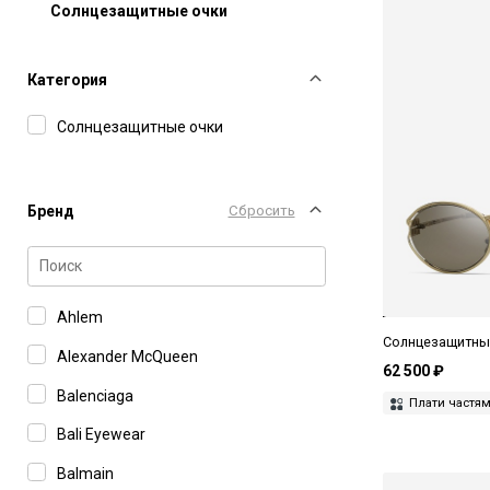
Солнцезащитные очки
Категория
Солнцезащитные очки
Бренд
Сбросить
Ahlem
Солнцезащитные
Alexander McQueen
62 500 ₽
Balenciaga
Плати частя
Bali Eyewear
Balmain