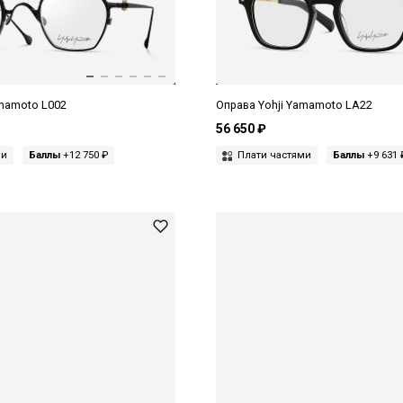
amamoto L002
Оправа Yohji Yamamoto LA22
56 650 ₽
ми
Баллы
+12 750 ₽
Плати частями
Баллы
+9 631 