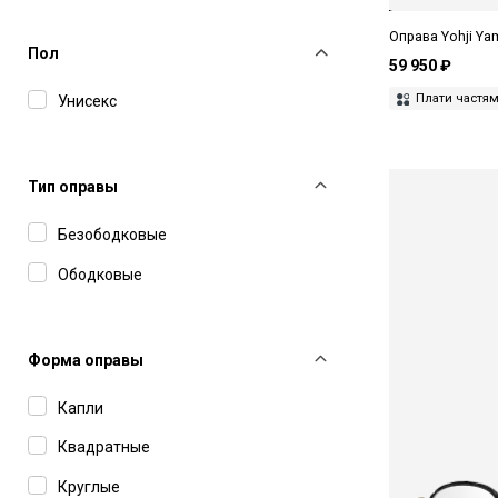
MAX&Co
Оправа Yohji Y
Пол
Miu Miu
59 950 ₽
Плати частя
Унисекс
MM6 Maison Margiela
Movitra
Pierre Cardin
Тип оправы
Polaroid
Безободковые
Prada
Ободковые
Saint Laurent
Tom Ford
Форма оправы
Yohji Yamamoto
Капли
Квадратные
Круглые