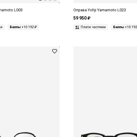
amamoto L003
Оправа Yohji Yamamoto L023
59 950 ₽
ми
Баллы
+10 192 ₽
Плати частями
Баллы
+10 192