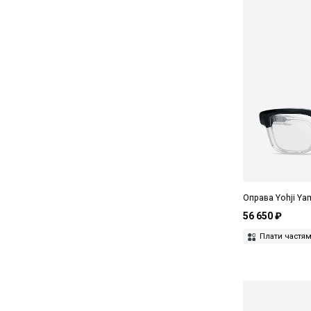
Оправа Yohji Y
56 650 ₽
Плати частя