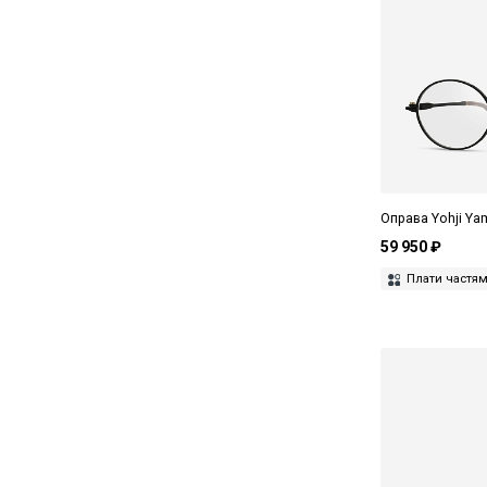
Черный
Оправа Yohji Y
59 950 ₽
Плати частя