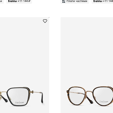
ми
Баллы
+11 144 ₽
Плати частями
Баллы
+11 144