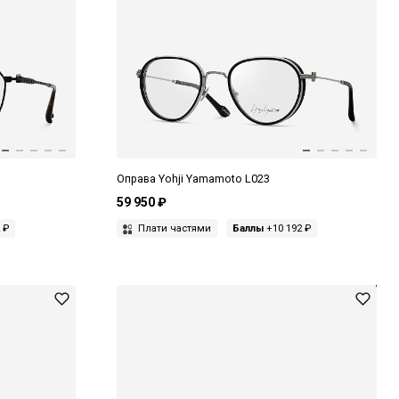
Оправа Yohji Yamamoto L023
59 950 ₽
 ₽
Плати частями
Баллы
+10 192 ₽