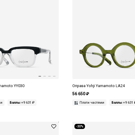
amamoto YY030
Оправа Yohji Yamamoto LA24
56 650 ₽
ми
Баллы
+9 631 ₽
Плати частями
Баллы
+9 631 
-30%