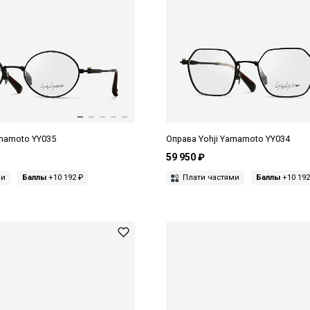
amamoto YY035
Оправа Yohji Yamamoto YY034
59 950 ₽
ми
Баллы
+10 192 ₽
Плати частями
Баллы
+10 192