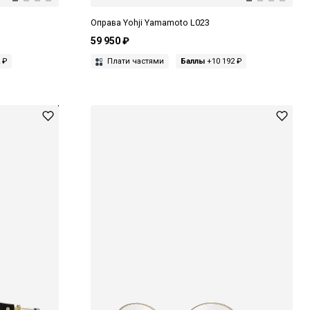
Оправа Yohji Yamamoto L023
59 950 ₽
 ₽
Плати частями
Баллы
+10 192 ₽