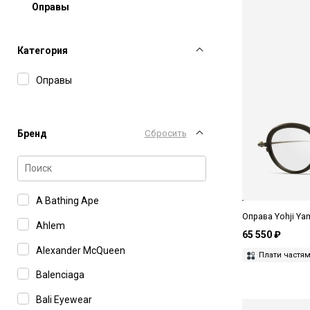
Оправы
Категория
Оправы
Бренд
Сбросить
A Bathing Ape
Оправа Yohji Y
Ahlem
65 550 ₽
Alexander McQueen
Плати частя
Balenciaga
Bali Eyewear