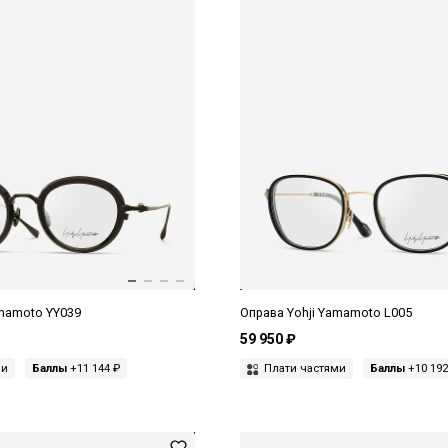
amamoto YY039
Оправа Yohji Yamamoto L005
59 950 ₽
ми
Баллы
+11 144 ₽
Плати частями
Баллы
+10 192