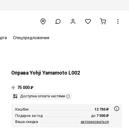
арта
Спецпредложения
Оправа Yohji Yamamoto L002
75 000 ₽
Доступна оплата частями
Кэшбэк
12 750 ₽
Подарок за год
до
7 500 ₽
Ваша скидка
авторизоваться