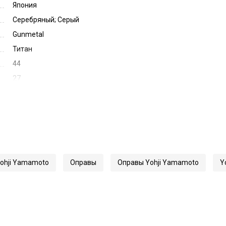
Япония
Серебряный; Серый
Gunmetal
Титан
44
27
145
45279
L002
ohji Yamamoto
Оправы
Оправы Yohji Yamamoto
Y