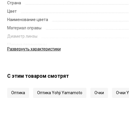
Страна
Цвет
Наименование цвета
Материал оправы
Диаметр линзы
Ширина переносицы
Развернуть
характеристики
Длина заушника
Код
Артикул
С этим товаром смотрят
Оптика
Оптика Yohji Yamamoto
Очки
Очки Y