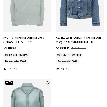
Куртка MM6 Maison Margiela
Куртка джинсовая MM6 Maison
SH0AM0083 M35732
Margiela S52AM0308 M30018
99 000 ₽
61 000 ₽
101 600 ₽
Плати частями
Плати частями
Баллы
+16 830 ₽
Баллы
+9 150 ₽
42
44
48
40
42
44
-40%