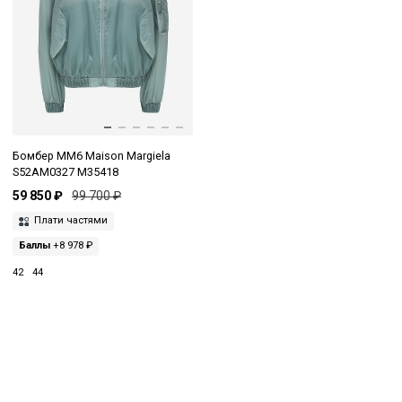
Бомбер MM6 Maison Margiela
S52AM0327 M35418
59 850 ₽
99 700 ₽
Плати частями
Баллы
+8 978 ₽
42
44