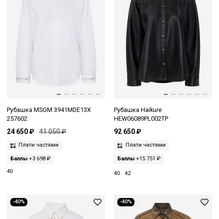
Рубашка MSGM 3941MDE13X
Рубашка Haikure
257602
HEW06089PL002TP
24 650 ₽
41 050 ₽
92 650 ₽
Плати частями
Плати частями
Баллы
+3 698 ₽
Баллы
+15 751 ₽
40
40
42
-40%
-40%