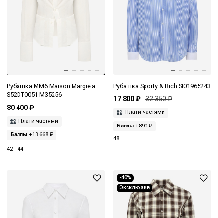
Рубашка MM6 Maison Margiela
Рубашка Sporty & Rich SI01965243
S52DT0051 M35256
17 800 ₽
32 350 ₽
80 400 ₽
Плати частями
Плати частями
Баллы
+890 ₽
Баллы
+13 668 ₽
48
42
44
-40%
Эксклюзив