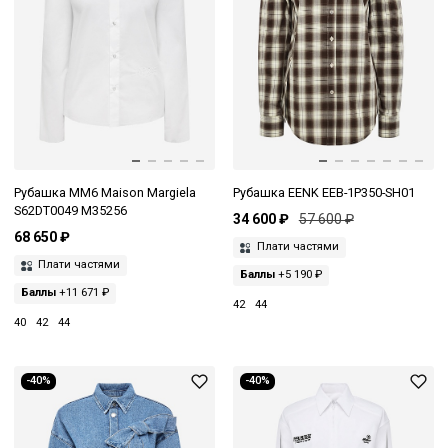
Рубашка MM6 Maison Margiela
Рубашка EENK EEB-1P350-SH01
S62DT0049 M35256
34 600 ₽
57 600 ₽
68 650 ₽
Плати частями
Плати частями
Баллы
+5 190 ₽
Баллы
+11 671 ₽
42
44
40
42
44
-40%
-40%