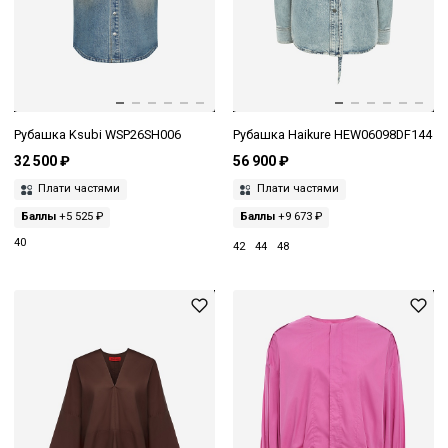
Рубашка Ksubi WSP26SH006
Рубашка Haikure HEW06098DF144
32 500 ₽
56 900 ₽
Плати частями
Плати частями
Баллы
+5 525 ₽
Баллы
+9 673 ₽
40
42
44
48