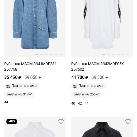
Рубашка MSGM 3941MDE231L
Рубашка MSGM 3942MDE05X
257758
257602
35 450 ₽
59 050 ₽
41 700 ₽
69 500 ₽
Плати частями
Плати частями
Баллы
+5 318 ₽
Баллы
+6 255 ₽
44
40
42
44
-40%