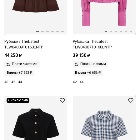
Рубашка TheLatest
Рубашка TheLatest
TLW04009T0160LNTP
TLW04007T0160LNTP
44 250 ₽
39 150 ₽
Плати частями
Плати частями
Баллы
+7 523 ₽
Баллы
+6 656 ₽
40
42
44
42
44
Эксклюзив