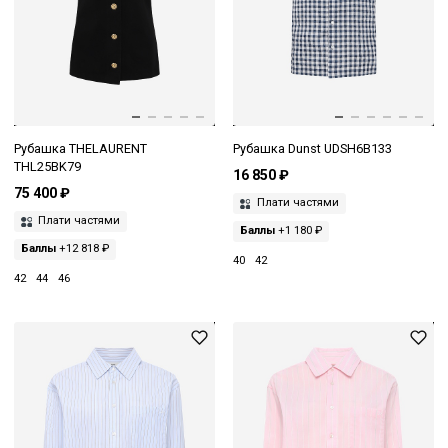
Рубашка THELAURENT
Рубашка Dunst UDSH6B133
THL25BK79
16 850 ₽
75 400 ₽
Плати частями
Плати частями
Баллы
+1 180 ₽
Баллы
+12 818 ₽
40
42
42
44
46