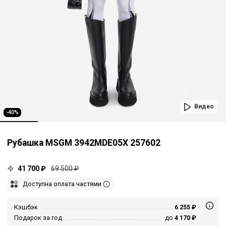
Видео
-40%
Рубашка MSGM 3942MDE05X 257602
41 700 ₽
69 500 ₽
Доступна оплата частями
Кэшбэк
6 255 ₽
Подарок за год
до
4 170 ₽