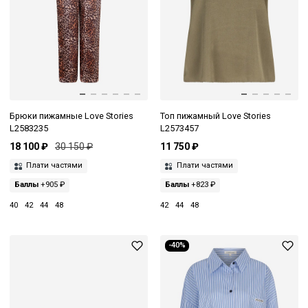
Брюки пижамные Love Stories
Топ пижамный Love Stories
L2583235
L2573457
18 100 ₽
30 150 ₽
11 750 ₽
Плати частями
Плати частями
Баллы
+905 ₽
Баллы
+823 ₽
40
42
44
48
42
44
48
-40%