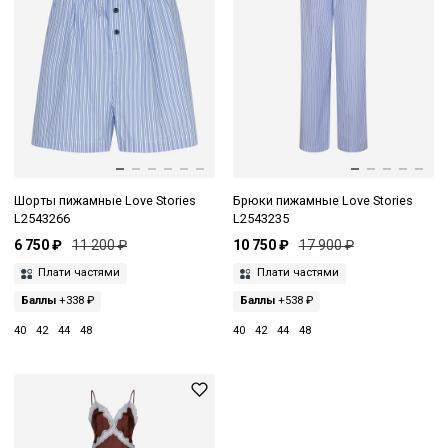
Шорты пижамные Love Stories
Брюки пижамные Love Stories
L2543266
L2543235
6 750 ₽
11 200 ₽
10 750 ₽
17 900 ₽
Плати частями
Плати частями
Баллы
+338 ₽
Баллы
+538 ₽
40
42
44
48
40
42
44
48