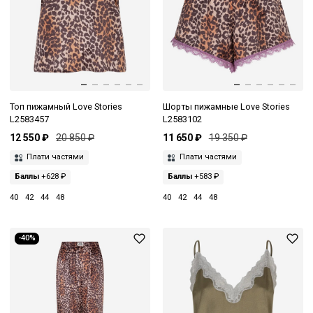
Топ пижамный Love Stories
Шорты пижамные Love Stories
L2583457
L2583102
12 550 ₽
20 850 ₽
11 650 ₽
19 350 ₽
Плати частями
Плати частями
Баллы
+628 ₽
Баллы
+583 ₽
40
42
44
48
40
42
44
48
-40%