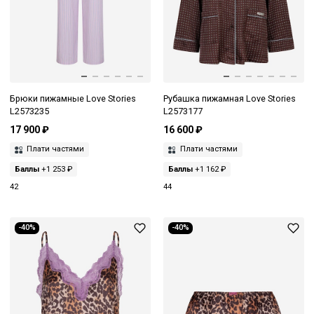
Брюки пижамные Love Stories
Рубашка пижамная Love Stories
L2573235
L2573177
17 900 ₽
16 600 ₽
Плати частями
Плати частями
Баллы
+1 253 ₽
Баллы
+1 162 ₽
42
44
-40%
-40%