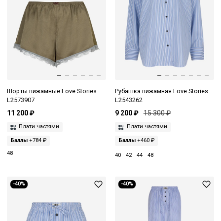
Шорты пижамные Love Stories
Рубашка пижамная Love Stories
L2573907
L2543262
11 200 ₽
9 200 ₽
15 300 ₽
Плати частями
Плати частями
Баллы
+784 ₽
Баллы
+460 ₽
48
40
42
44
48
-40%
-40%