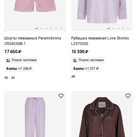
Шорты пижамные Paramidonna
Рубашка пижамная Love Stories
CR26CSSB-1
L2573262
17 650 ₽
15 300 ₽
Плати частями
Плати частями
Баллы
+1 236 ₽
Баллы
+1 071 ₽
48
40
44