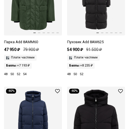
Парка Add 8AMM60
Пуховик Add 8AM625
47 950 ₽
79 900 ₽
54 900 ₽
91 500 ₽
Плати частями
Плати частями
Баллы
+7 193 ₽
Баллы
+8 235 ₽
48
50
52
54
48
50
52
-40%
-40%