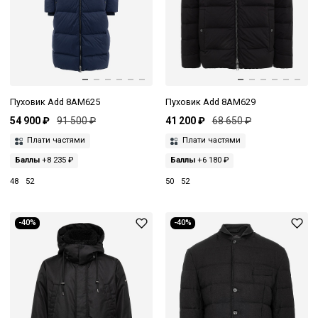
Пуховик Add 8AM625
Пуховик Add 8AM629
54 900 ₽
91 500 ₽
41 200 ₽
68 650 ₽
Плати частями
Плати частями
Баллы
+8 235 ₽
Баллы
+6 180 ₽
48
52
50
52
-40%
-40%