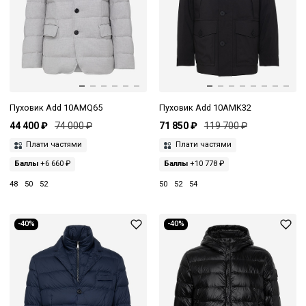
Пуховик Add 10AMQ65
Пуховик Add 10AMK32
44 400 ₽
74 000 ₽
71 850 ₽
119 700 ₽
Плати частями
Плати частями
Баллы
+6 660 ₽
Баллы
+10 778 ₽
48
50
52
50
52
54
-40%
-40%