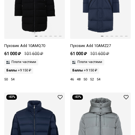
Пуховик Add 10AMQ70
Пуховик Add 10AMZ27
61 000 ₽
101 600 ₽
61 000 ₽
101 600 ₽
Плати частями
Плати частями
Баллы
+9 150 ₽
Баллы
+9 150 ₽
50
54
46
48
50
52
54
-40%
-40%