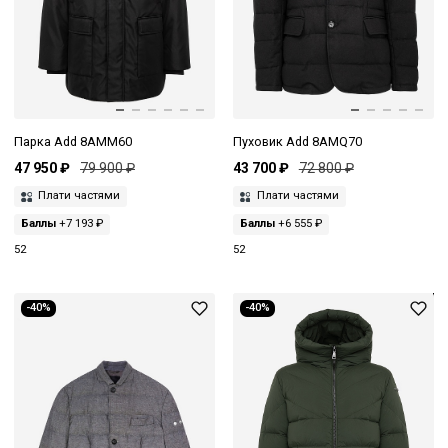
Парка Add 8AMM60
Пуховик Add 8AMQ70
47 950 ₽
79 900 ₽
43 700 ₽
72 800 ₽
Плати частями
Плати частями
Баллы
+7 193 ₽
Баллы
+6 555 ₽
52
52
-40%
-40%