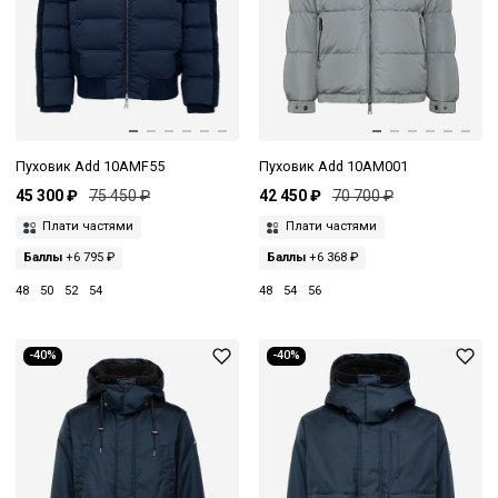
Пуховик Add 10AMF55
Пуховик Add 10AM001
45 300 ₽
75 450 ₽
42 450 ₽
70 700 ₽
Плати частями
Плати частями
Баллы
+6 795 ₽
Баллы
+6 368 ₽
48
50
52
54
48
54
56
-40%
-40%