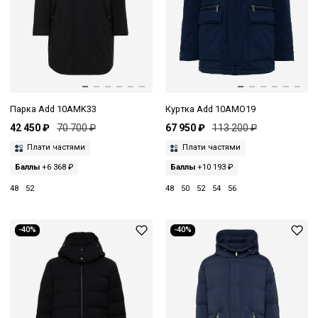
Парка Add 10AMK33
Куртка Add 10AMO19
42 450 ₽
70 700 ₽
67 950 ₽
113 200 ₽
Плати частями
Плати частями
Баллы
+6 368 ₽
Баллы
+10 193 ₽
48
52
48
50
52
54
56
-40%
-40%