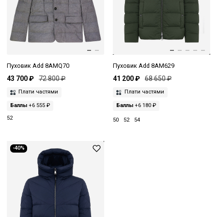
Пуховик Add 8AMQ70
Пуховик Add 8AM629
43 700 ₽
72 800 ₽
41 200 ₽
68 650 ₽
Плати частями
Плати частями
Баллы
+6 555 ₽
Баллы
+6 180 ₽
52
50
52
54
-40%