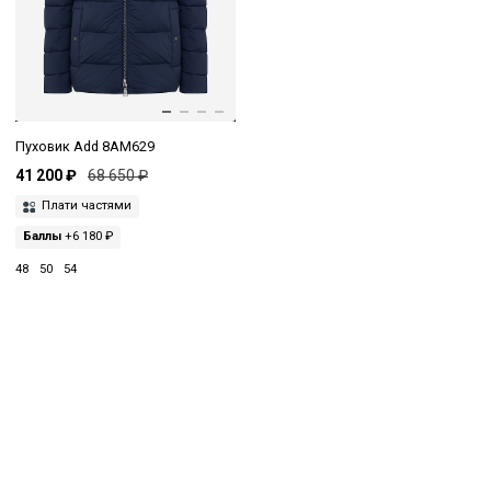
Пуховик Add 8AM629
41 200 ₽
68 650 ₽
Плати частями
Баллы
+6 180 ₽
48
50
54