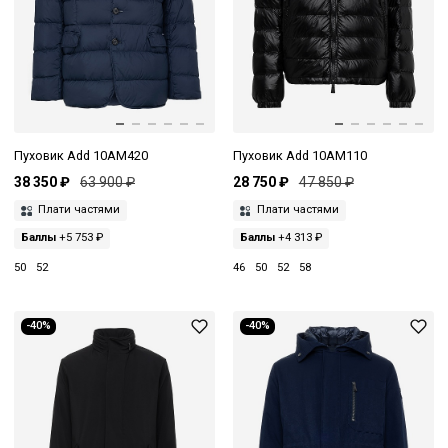
Пуховик Add 10AM420
Пуховик Add 10AM110
38 350 ₽
63 900 ₽
28 750 ₽
47 850 ₽
Плати частями
Плати частями
Баллы
+5 753 ₽
Баллы
+4 313 ₽
50
52
46
50
52
58
-40%
-40%