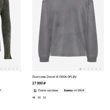
Лонгслив Diesel A19306 0PLBV
27 000 ₽
₽
Плати частями
Баллы
+4 590 ₽
48
50
52