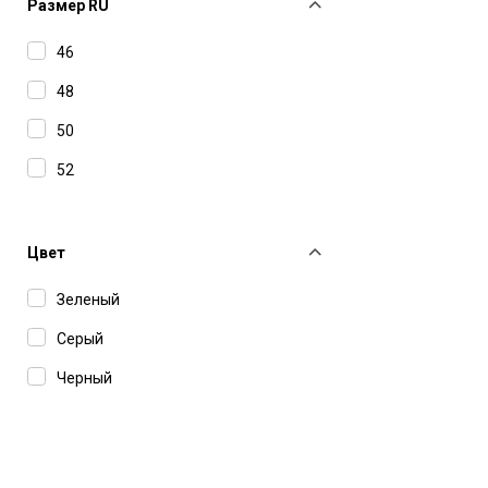
Ksubi
Размер RU
MSGM
46
Officine Generale
48
Sporty & Rich
50
52
Цвет
Зеленый
Серый
Черный