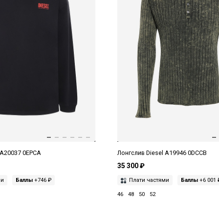
 A20037 0EPCA
Лонгслив Diesel A19946 0DCCB
35 300 ₽
ми
Баллы
+746 ₽
Плати частями
Баллы
+6 001 
46
48
50
52