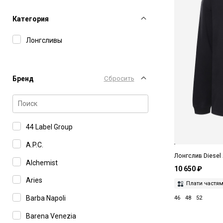
Категория
Лонгсливы
Бренд
Сбросить
44 Label Group
A.P.C.
Лонгслив Diesel
Alchemist
10 650 ₽
Aries
Плати частя
Barba Napoli
46
48
52
Barena Venezia