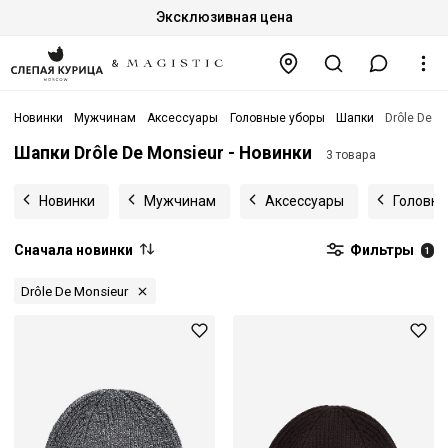
Эксклюзивная цена
Новинки
Мужчинам
Аксессуары
Головные уборы
Шапки
Drôle De M
Шапки Drôle De Monsieur - Новинки
3 товара
Новинки
Мужчинам
Аксессуары
Головны
Сначала новинки
Фильтры
1
Drôle De Monsieur