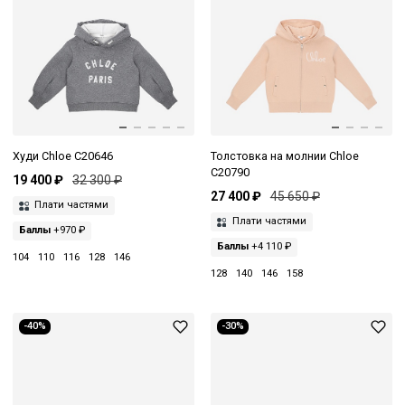
Худи Chloe C20646
Толстовка на молнии Chloe
C20790
19 400 ₽
32 300 ₽
27 400 ₽
45 650 ₽
Плати частями
Плати частями
Баллы
+970 ₽
Баллы
+4 110 ₽
104
110
116
128
146
128
140
146
158
-40%
-30%