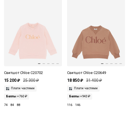
Свитшот Chloe C20702
Свитшот Chloe C20649
15 200 ₽
25 300 ₽
18 850 ₽
31 400 ₽
Плати частями
Плати частями
Баллы
+760 ₽
Баллы
+943 ₽
74
84
88
116
146