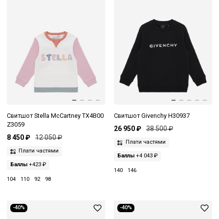
Свитшот Stella McCartney TX4B00
Свитшот Givenchy H30937
Z3059
26 950 ₽
38 500 ₽
8 450 ₽
12 050 ₽
Плати частями
Плати частями
Баллы
+4 043 ₽
Баллы
+423 ₽
140
146
104
110
92
98
-40%
-40%