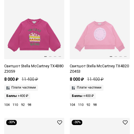
Свитшот Stella McCartney TX4B80
Свитшот Stella McCartney TX4B20
Z3059
Z0453
8 000 ₽
11 400 ₽
8 000 ₽
11 400 ₽
Плати частями
Плати частями
Баллы
+400 ₽
Баллы
+400 ₽
104
110
92
98
104
110
92
98
-30%
-30%