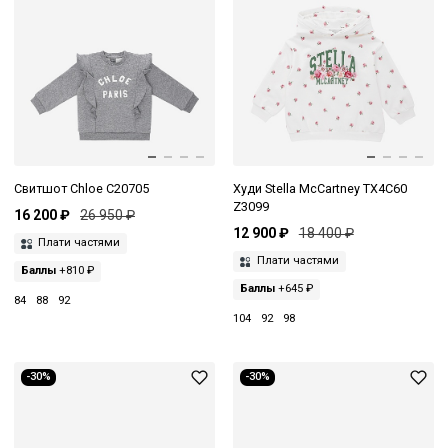
Свитшот Chloe C20705
Худи Stella McCartney TX4C60
Z3099
16 200 ₽
26 950 ₽
12 900 ₽
18 400 ₽
Плати частями
Плати частями
Баллы
+810 ₽
Баллы
+645 ₽
84
88
92
104
92
98
-30%
-30%