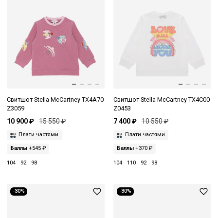
Свитшот Stella McCartney TX4A70
Свитшот Stella McCartney TX4C00
Z3059
Z0453
10 900 ₽
15 550 ₽
7 400 ₽
10 550 ₽
Плати частями
Плати частями
Баллы
+545 ₽
Баллы
+370 ₽
104
92
98
104
110
92
98
-30%
-30%