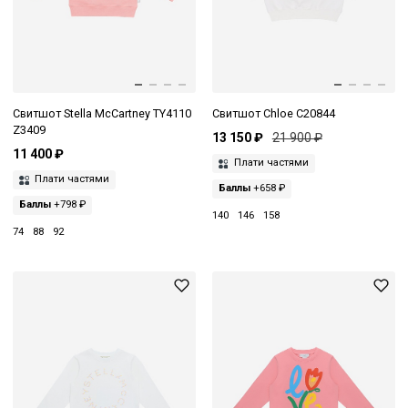
Свитшот Stella McCartney TY4110
Свитшот Chloe C20844
Z3409
13 150 ₽
21 900 ₽
11 400 ₽
Плати частями
Плати частями
Баллы
+658 ₽
Баллы
+798 ₽
140
146
158
74
88
92