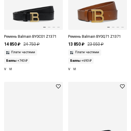
Ремень Balmain BY0C01 Z1371
Ремень Balmain BY0Q71 Z1371
14 850 ₽
24 750 ₽
13 850 ₽
23 050 ₽
Плати частями
Плати частями
Баллы
+743 ₽
Баллы
+693 ₽
V
VI
V
VI