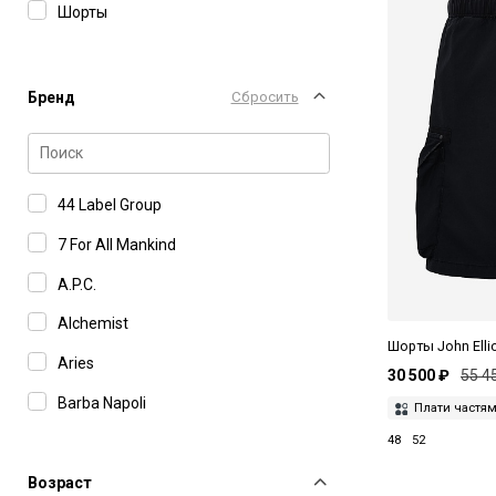
Шорты
Бренд
Сбросить
44 Label Group
7 For All Mankind
A.P.C.
Alchemist
Шорты John Elli
Aries
30 500 ₽
55 4
Barba Napoli
Плати частя
48
52
Barena Venezia
Bomber
Возраст