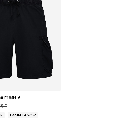
ott F185N16
50 ₽
ми
Баллы
+4 575 ₽