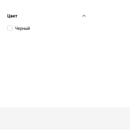
Fefe Napoli
Found
Цвет
Haikure
Черный
IH NOM UH NIT
Isabel Benenato
John Elliott
Juun J
Ksubi
Lardini
MC2 Saint Barth
MM6 Maison Margiela
MSGM
Officine Generale