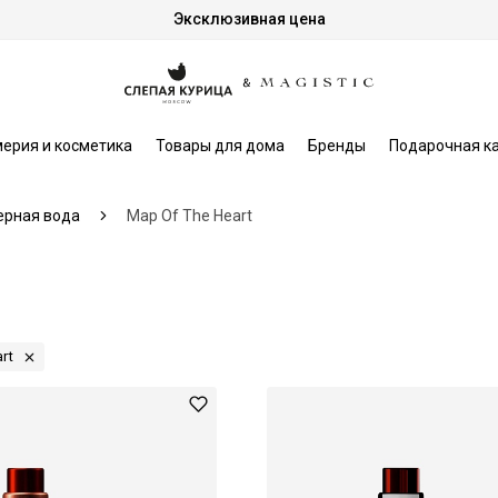
Эксклюзивная цена
ерия и косметика
Товары для дома
Бренды
Подарочная к
рная вода
Map Of The Heart
rt