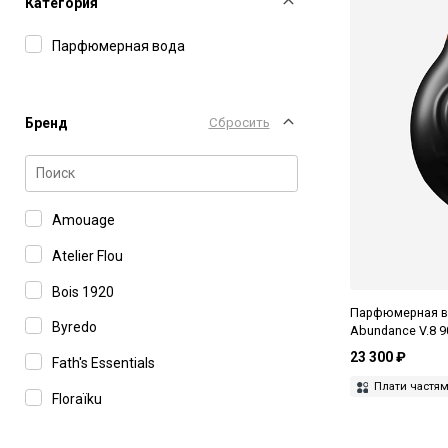
Категория
Парфюмерная вода
Бренд
Сбросить
Amouage
Atelier Flou
Bois 1920
Парфюмерная во
Byredo
Abundance V.8 9
23 300 ₽
Fath's Essentials
Плати частя
Floraïku
Francesca Bianchi