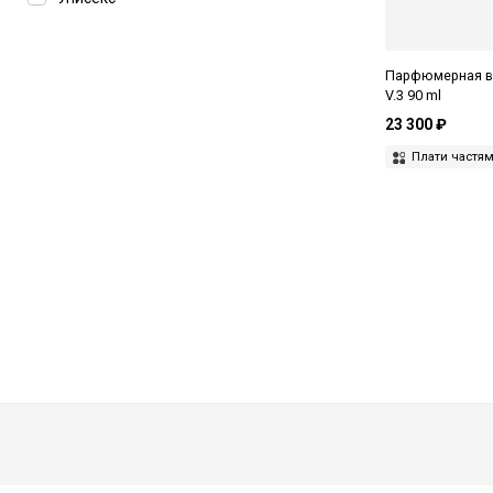
Voyages Imaginaires
What We Do Is Secret
Парфюмерная во
V.3 90 ml
23 300 ₽
Плати частя