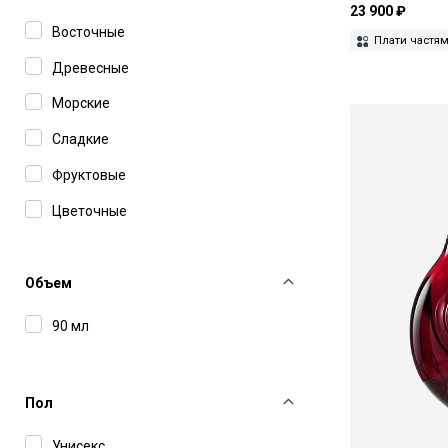
23 900 ₽
Map Of The Heart
Восточные
Плати частя
Matiere Premiere
Древесные
Mystikum
Морские
Ormaie
Сладкие
Pierre Guillaume
Фруктовые
Serge Lutens
Цветочные
Siam 1928
Цитрусовые
Simone Andreoli
Объем
Tauer Perfumes
90 мл
Testament London
Urban Scents
Пол
Vilhelm Parfumerie
Унисекс