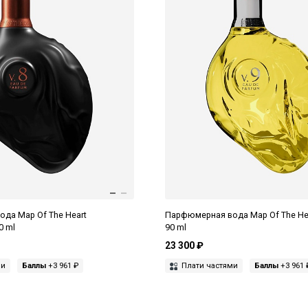
да Map Of The Heart
Парфюмерная вода Map Of The Hea
0 ml
90 ml
23 300 ₽
ми
Баллы
+3 961 ₽
Плати частями
Баллы
+3 961 