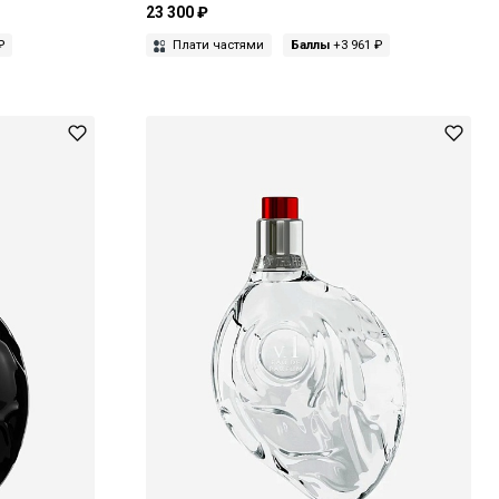
23 300 ₽
₽
Плати частями
Баллы
+3 961 ₽