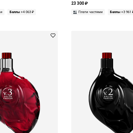
23 300 ₽
ми
Баллы
+4 063 ₽
Плати частями
Баллы
+3 961 