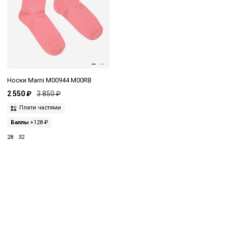
Носки Marni M00944 M00RB
2 550 ₽
3 850 ₽
Плати частями
Баллы
+128 ₽
28
32