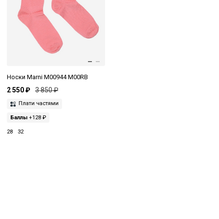
Носки Marni M00944 M00RB
2 550 ₽
3 850 ₽
Плати частями
Баллы
+128 ₽
28
32