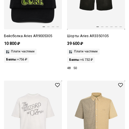
Бейсболка Aries AR9005305
Шорты Aries AR3350105
10 800 ₽
39 600 ₽
Плати частями
Плати частями
Баллы
+756 ₽
Баллы
+6 732 ₽
48
50