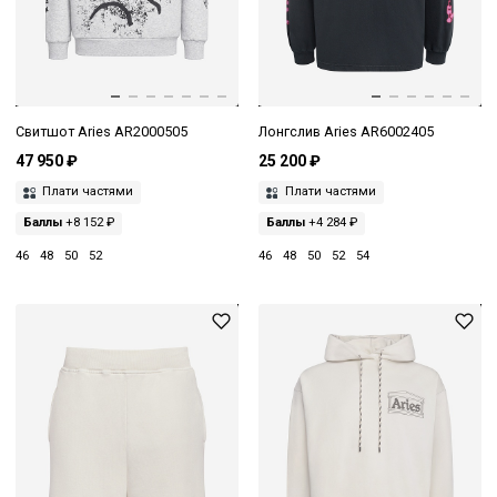
Свитшот Aries AR2000505
Лонгслив Aries AR6002405
47 950 ₽
25 200 ₽
Плати частями
Плати частями
Баллы
+8 152 ₽
Баллы
+4 284 ₽
46
48
50
52
46
48
50
52
54