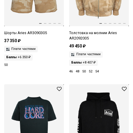
Шорты Aries AR3090305
Толстовка на молнии Aries
AR2092005
37 350 ₽
49 450 ₽
Плати частями
Плати частями
Баллы
+6 350 ₽
Баллы
+8 407 ₽
50
46
48
50
52
54