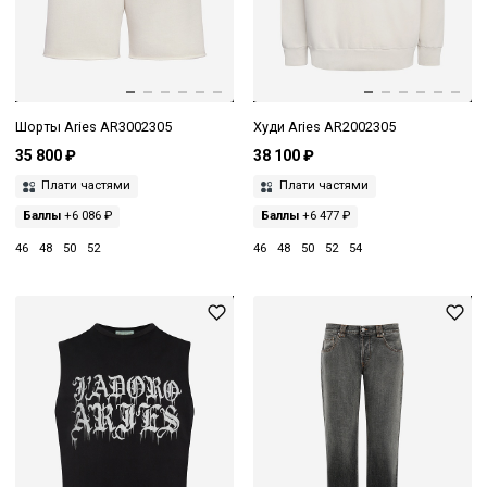
Шорты Aries AR3002305
Худи Aries AR2002305
35 800 ₽
38 100 ₽
Плати частями
Плати частями
Баллы
+6 086 ₽
Баллы
+6 477 ₽
46
48
50
52
46
48
50
52
54