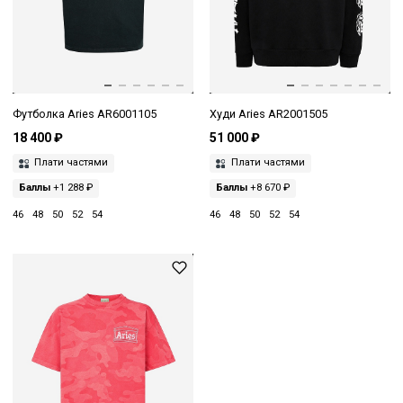
Футболка Aries AR6001105
Худи Aries AR2001505
18 400 ₽
51 000 ₽
Плати частями
Плати частями
Баллы
+1 288 ₽
Баллы
+8 670 ₽
46
48
50
52
54
46
48
50
52
54