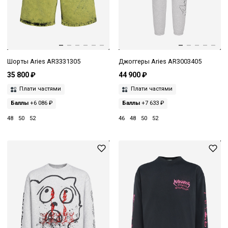
Шорты Aries AR3331305
Джоггеры Aries AR3003405
35 800 ₽
44 900 ₽
Плати частями
Плати частями
Баллы
+6 086 ₽
Баллы
+7 633 ₽
48
50
52
46
48
50
52