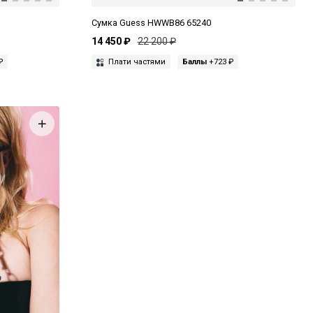
Сумка Guess HWWB86 65240
14 450 ₽
22 200 ₽
₽
Плати частями
Баллы
+723 ₽