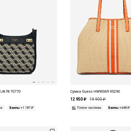
JA78 70770
Сумка Guess HWWS69 95290
12 950 ₽
19 900 ₽
ми
Баллы
+1 187 ₽
Плати частями
Баллы
+648 ₽