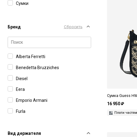
Сумки
Бренд
Сбросить
Alberta Ferretti
Benedetta Bruzziches
Diesel
Eera
Сумка Guess HW
Emporio Armani
16 950 ₽
Furla
Плати частя
GCDS
Gedebe
Вид держателя