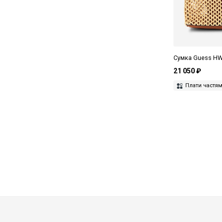
Сумка Guess H
21 050 ₽
Плати частя