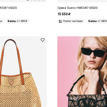
EG87 65020
Сумка Guess HWEG87 65020
15 550 ₽
ми
Баллы
+1 089 ₽
Плати частями
Баллы
+1 089 