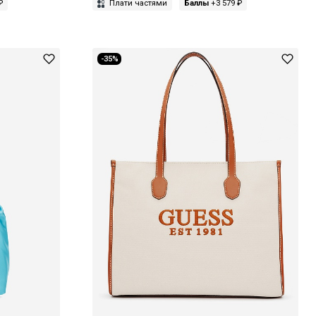
₽
Плати частями
Баллы
+3 579 ₽
-35%