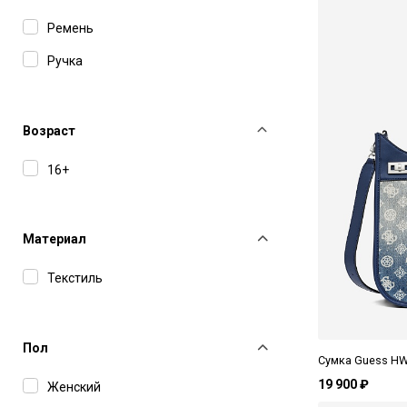
Guess
Ремень
Hibourama
Ручка
Magda Butrym
MC2 Saint Barth
Возраст
MM6 Maison Margiela
16+
MSGM
N°21
Материал
The Row
Текстиль
Themoire
Пол
Сумка Guess HW
19 900 ₽
Женский