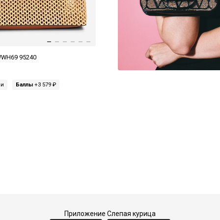
WWH69 95240
ми
Баллы
+3 579 ₽
Приложение Слепая курица