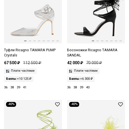
Туфли Ricagno TAMARA PUMP
Босоножки Ricagno TAMARA
Crystals
SANDAL
67 500 ₽
112 500 ₽
42 000 ₽
70 000 ₽
Плати частями
Плати частями
Баллы
+10 125 ₽
Баллы
+6 300 ₽
36
38
39
41
36
38
39
40
-40%
-40%