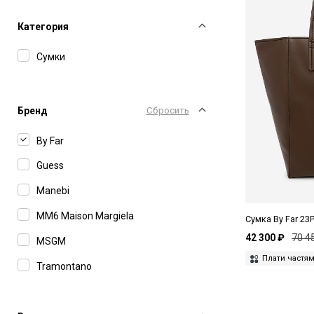
Категория
Сумки
Бренд
Сбросить
By Far
Guess
Manebi
MM6 Maison Margiela
Сумка By Far 23
42 300 ₽
70 4
MSGM
Плати частя
Tramontano