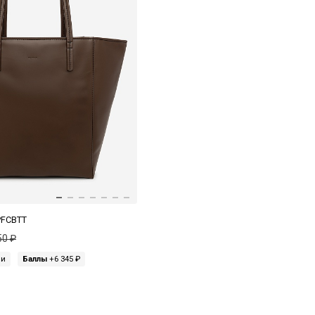
PFCBTT
50 ₽
ми
Баллы
+6 345 ₽