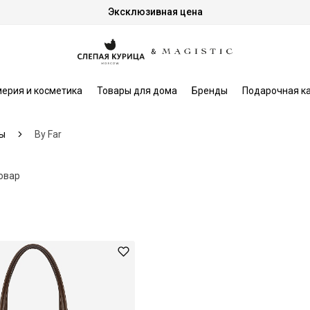
Эксклюзивная цена
ерия и косметика
Товары для дома
Бренды
Подарочная к
ы
By Far
товар