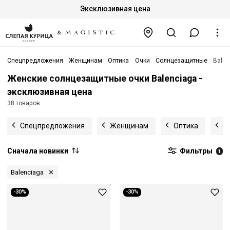
Эксклюзивная цена
Спецпредложения
Женщинам
Оптика
Очки
Солнцезащитные
Balen
Женские солнцезащитные очки Balenciaga -
эксклюзивная цена
38 товаров
Спецпредложения
Женщинам
Оптика
О
Сначала новинки
Фильтры
1
Balenciaga
-30%
-30%