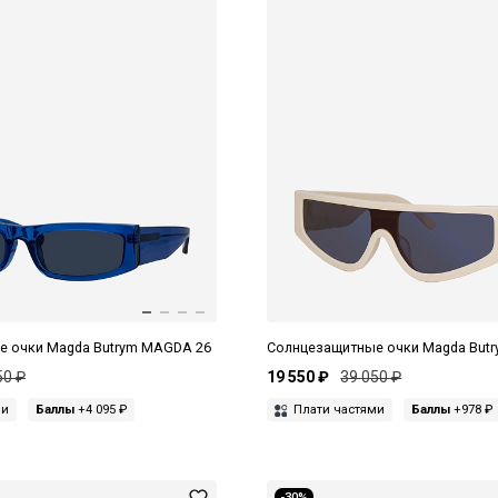
е очки Magda Butrym MAGDA 26
Солнцезащитные очки Magda But
50 ₽
19 550 ₽
39 050 ₽
ми
Баллы
+4 095 ₽
Плати частями
Баллы
+978 ₽
-30%