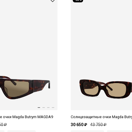
е очки Magda Butrym MAGDA9
Солнцезащитные очки Magda But
50 ₽
30 650 ₽
43 750 ₽