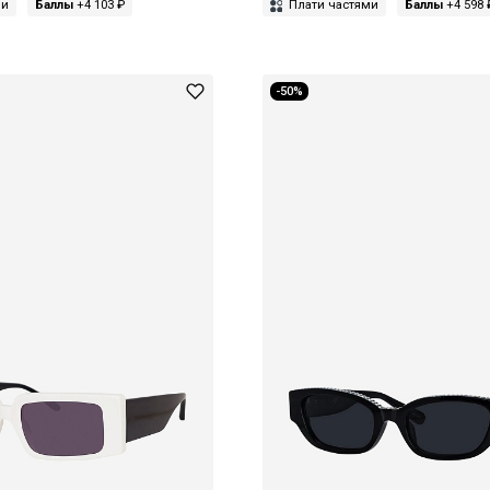
ми
Баллы
+4 103 ₽
Плати частями
Баллы
+4 598 
-50%