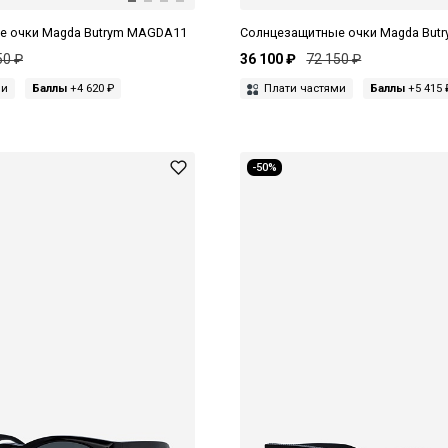
е очки Magda Butrym MAGDA11
Солнцезащитные очки Magda But
50 ₽
36 100 ₽
72 150 ₽
ми
Баллы
+4 620 ₽
Плати частями
Баллы
+5 415 
-50%