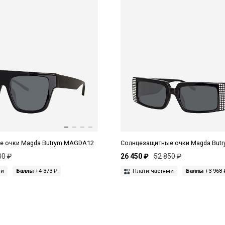
е очки Magda Butrym MAGDA12
Солнцезащитные очки Magda But
00 ₽
26 450 ₽
52 850 ₽
ми
Баллы
+4 373 ₽
Плати частями
Баллы
+3 968 