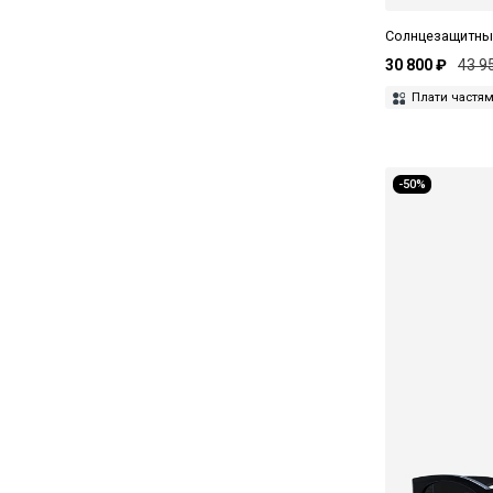
Levi’s
Солнцезащитны
Linda Farrow
30 800 ₽
43 9
Плати частя
Lithe
Loewe
Lunor
-50%
Magda Butrym
Marc Jacobs
Mastermind
Masunaga
Matsuda
Maui Jim
Max Mara