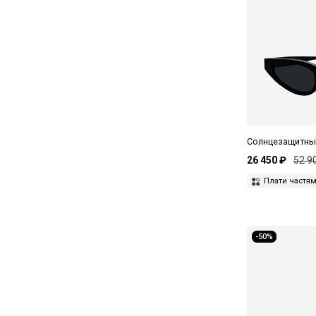
Tod's
Tom Ford
Undostrial
Valentino
Versace
Voa
Солнцезащитны
26 450 ₽
52 9
Vogue
Плати частя
Yohji Yamamoto
-50%