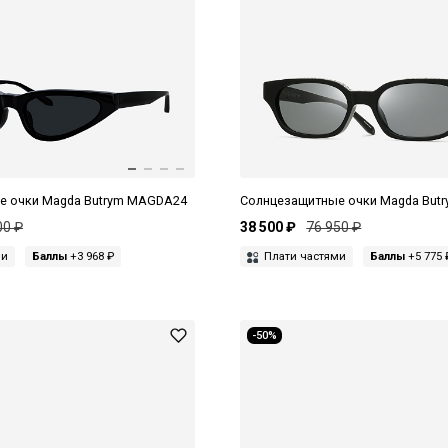
е очки Magda Butrym MAGDA24
Солнцезащитные очки Magda But
00 ₽
38 500 ₽
76 950 ₽
ми
Баллы
+3 968 ₽
Плати частями
Баллы
+5 775 
-50%