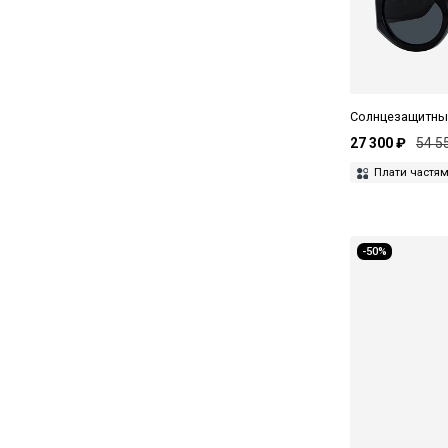
MAX&Co
Missoni
Movitra
Oliver Peoples
Солнцезащитны
27 300 ₽
54 5
Orgreen
Плати частя
Polaroid
Prada
-50%
Ray-Ban
Saint Laurent
Smith
The Attico
Thom Browne
Tiffany