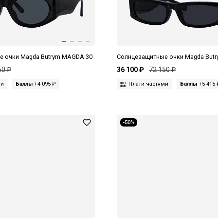
е очки Magda Butrym MAGDA 30
Солнцезащитные очки Magda But
50 ₽
36 100 ₽
72 150 ₽
ми
Баллы
+4 095 ₽
Плати частями
Баллы
+5 415 
-50%