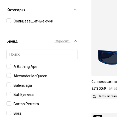
Категория
Солнцезащитные очки
Бренд
Сбросить
A Bathing Ape
Alexander McQueen
Солнцезащитны
Balenciaga
27 300 ₽
54 5
Bali Eyewear
Плати частя
Barton Perreira
Boss
-30%