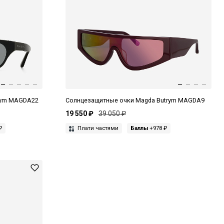
rym MAGDA22
Солнцезащитные очки Magda Butrym MAGDA9
19 550 ₽
39 050 ₽
₽
Плати частями
Баллы
+978 ₽