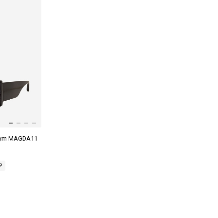
rym MAGDA11
₽