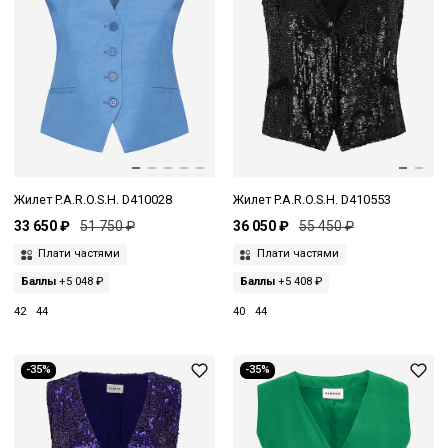
Жилет P.A.R.O.S.H. D410028
Жилет P.A.R.O.S.H. D410553
33 650 ₽
51 750 ₽
36 050 ₽
55 450 ₽
Плати частями
Плати частями
Баллы
+5 048 ₽
Баллы
+5 408 ₽
42
44
40
44
-35%
-35%