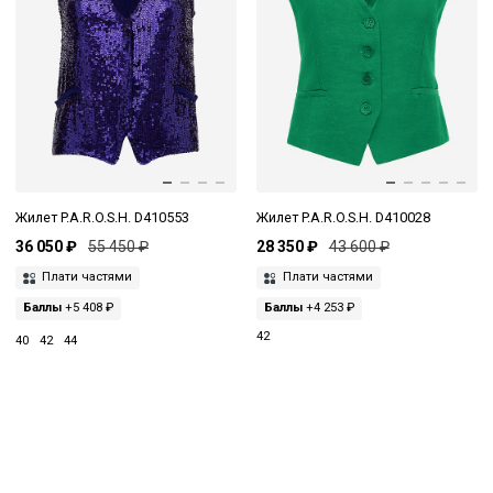
Жилет P.A.R.O.S.H. D410553
Жилет P.A.R.O.S.H. D410028
36 050 ₽
55 450 ₽
28 350 ₽
43 600 ₽
Плати частями
Плати частями
Баллы
+5 408 ₽
Баллы
+4 253 ₽
42
40
42
44