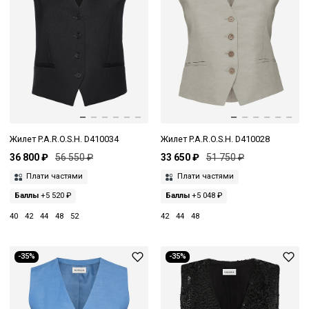
Жилет P.A.R.O.S.H. D410034
Жилет P.A.R.O.S.H. D410028
36 800 ₽
56 550 ₽
33 650 ₽
51 750 ₽
Плати частями
Плати частями
Баллы
+5 520 ₽
Баллы
+5 048 ₽
40
42
44
48
52
42
44
48
-35%
-35%