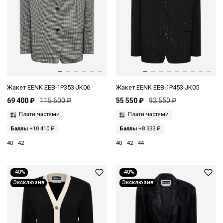
Жакет EENK EEB-1P353-JK06
Жакет EENK EEB-1P453-JK05
69 400 ₽
115 600 ₽
55 550 ₽
92 550 ₽
Плати частями
Плати частями
Баллы
+10 410 ₽
Баллы
+8 333 ₽
40
42
40
42
44
-40%
-40%
Эксклюзив
Эксклюзив