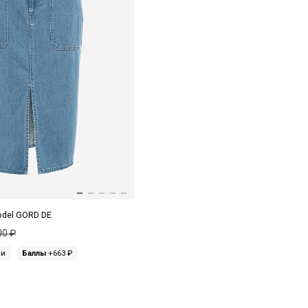
odel GORD DE
00 ₽
ми
Баллы
+663 ₽