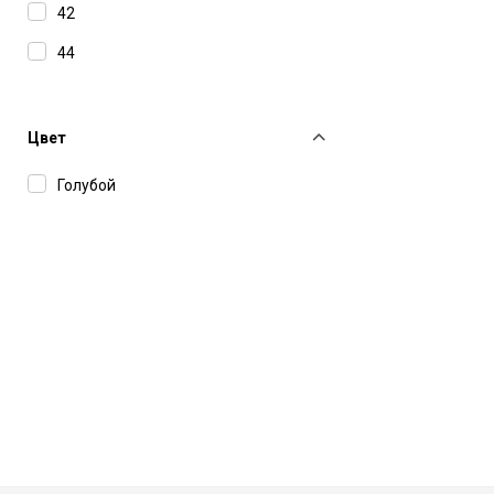
Norma Kamali
42
Officine Generale
44
P.A.R.O.S.H.
Philippe Model
Цвет
Philosophy Di Lorenzo Serafini
Голубой
Re/Done
Retrofete
Saint Laurent
The Andamane
THELAURENT
Yuzefi