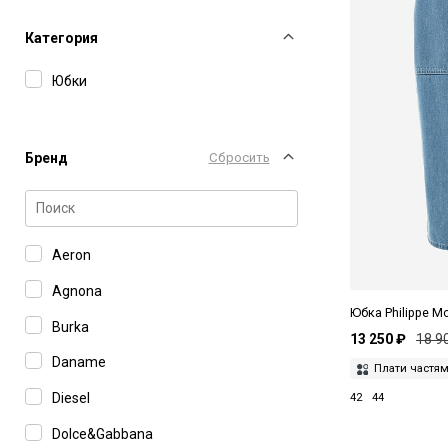
Категория
Юбки
Бренд
Сбросить
Aeron
Agnona
Юбка Philippe M
Burka
13 250 ₽
18 9
Daname
Плати частя
Diesel
42
44
Dolce&Gabbana