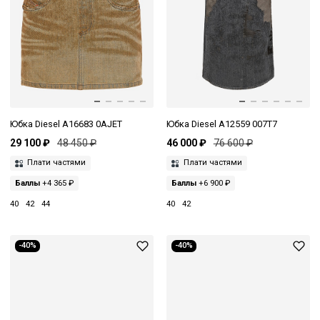
Юбка Diesel A16683 0AJET
Юбка Diesel A12559 007T7
29 100 ₽
48 450 ₽
46 000 ₽
76 600 ₽
Плати частями
Плати частями
Баллы
+4 365 ₽
Баллы
+6 900 ₽
40
42
44
40
42
-40%
-40%