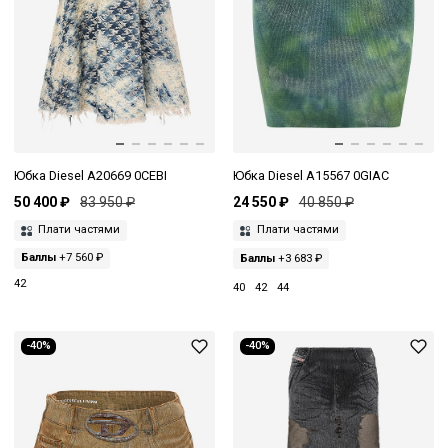
Юбка Diesel A20669 0CEBI
Юбка Diesel A15567 0GIAC
50 400 ₽
83 950 ₽
24 550 ₽
40 850 ₽
Плати частями
Плати частями
Баллы
+7 560 ₽
Баллы
+3 683 ₽
42
40
42
44
-40%
-40%