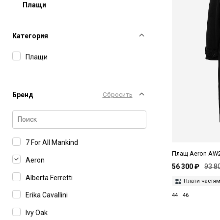
Плащи
Категория
Плащи
Бренд
Сбросить
7 For All Mankind
Плащ Aeron AW
Aeron
56 300 ₽
93 8
Alberta Ferretti
Плати частя
Erika Cavallini
44
46
Ivy Oak