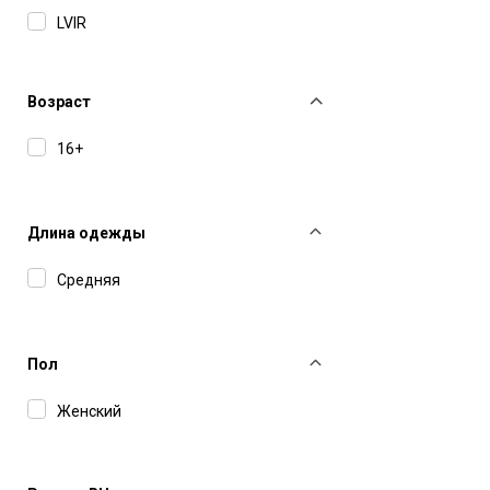
LVIR
Magda Butrym
MVP Wardrobe
Возраст
Salvatore Santoro
16+
Yuzefi
Длина одежды
Средняя
Пол
Женский