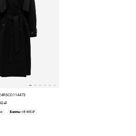
24RSCO114473
00 ₽
ми
Баллы
+8 445 ₽