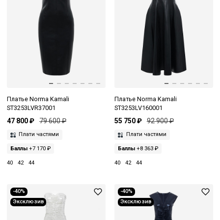
Платье Norma Kamali
Платье Norma Kamali
ST3253LVR37001
ST3253LV160001
47 800 ₽
79 600 ₽
55 750 ₽
92 900 ₽
Плати частями
Плати частями
Баллы
+7 170 ₽
Баллы
+8 363 ₽
40
42
44
40
42
44
-40%
-40%
Эксклюзив
Эксклюзив