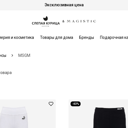
Эксклюзивная цена
ерия и косметика
Товары для дома
Бренды
Подарочная к
нсы
MSGM
товара
-40%