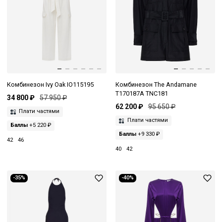
Комбинезон Ivy Oak IO115195
Комбинезон The Andamane
T170187A TNC181
34 800 ₽
57 950 ₽
62 200 ₽
95 650 ₽
Плати частями
Плати частями
Баллы
+5 220 ₽
Баллы
+9 330 ₽
42
46
40
42
-35%
-40%