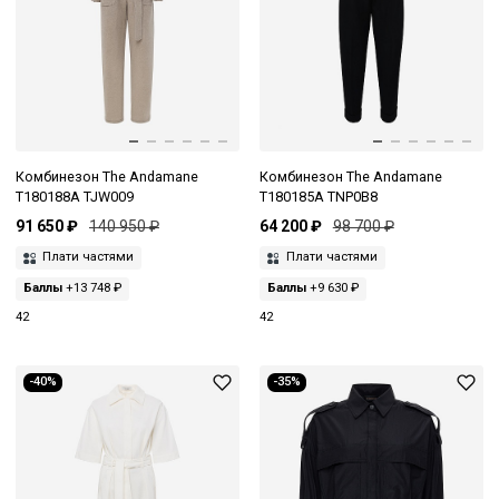
Комбинезон The Andamane
Комбинезон The Andamane
T180188A TJW009
T180185A TNP0B8
91 650 ₽
140 950 ₽
64 200 ₽
98 700 ₽
Плати частями
Плати частями
Баллы
+13 748 ₽
Баллы
+9 630 ₽
42
42
-40%
-35%