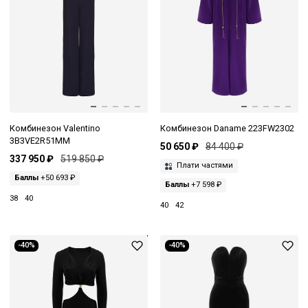
Комбинезон Valentino
Комбинезон Daname 223FW2302
3B3VE2R51MM
50 650 ₽
84 400 ₽
337 950 ₽
519 850 ₽
Плати частями
Баллы
+50 693 ₽
Баллы
+7 598 ₽
38
40
40
42
-40%
-40%