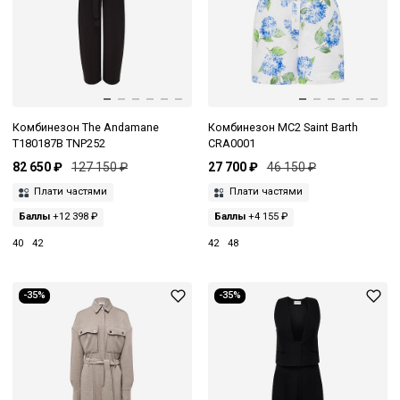
Комбинезон The Andamane
Комбинезон MC2 Saint Barth
T180187B TNP252
CRA0001
82 650 ₽
127 150 ₽
27 700 ₽
46 150 ₽
Плати частями
Плати частями
Баллы
+12 398 ₽
Баллы
+4 155 ₽
40
42
42
48
-35%
-35%