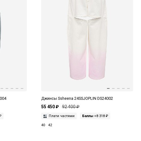
004
Джинсы Ssheena 24SSJOPLIN DS24002
55 450 ₽
92 400 ₽
₽
Плати частями
Баллы
+8 318 ₽
40
42