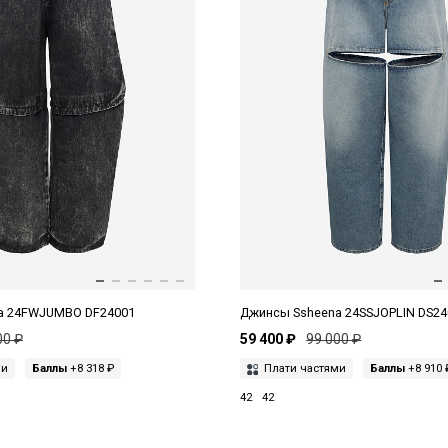
a 24FWJUMBO DF24001
Джинсы Ssheena 24SSJOPLIN DS24
00 ₽
59 400 ₽
99 000 ₽
ми
Баллы
+8 318 ₽
Плати частями
Баллы
+8 910 
42
42