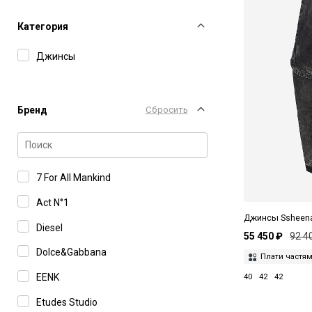
Категория
Джинсы
Бренд
Сбросить
7 For All Mankind
Act N°1
Джинсы Ssheen
Diesel
55 450 ₽
92 4
Dolce&Gabbana
Плати частя
EENK
40
42
42
Etudes Studio