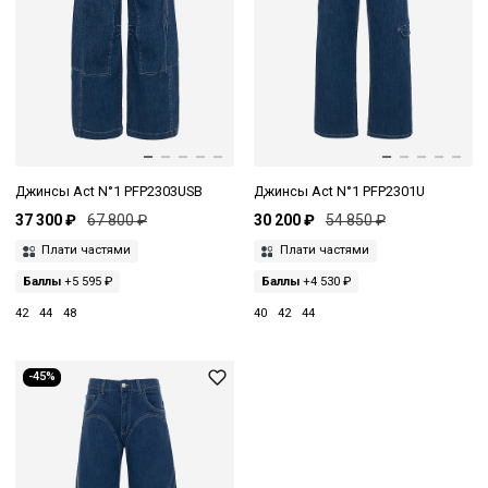
Джинсы Act N°1 PFP2303USB
Джинсы Act N°1 PFP2301U
37 300 ₽
67 800 ₽
30 200 ₽
54 850 ₽
Плати частями
Плати частями
Баллы
+5 595 ₽
Баллы
+4 530 ₽
42
44
48
40
42
44
-45%