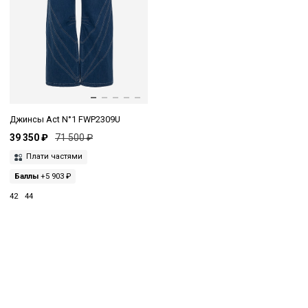
Джинсы Act N°1 FWP2309U
39 350 ₽
71 500 ₽
Плати частями
Баллы
+5 903 ₽
42
44