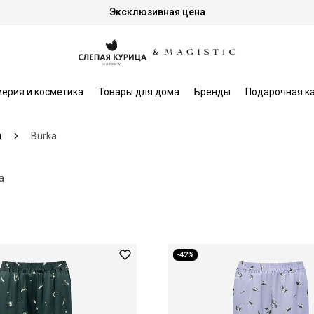
Эксклюзивная цена
ерия и косметика
Товары для дома
Бренды
Подарочная к
и
Burka
а
-42%