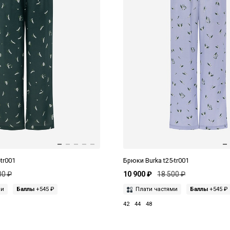
tr001
Брюки Burka t25-tr001
00 ₽
10 900 ₽
18 500 ₽
ми
Баллы
+545 ₽
Плати частями
Баллы
+545 ₽
42
44
48