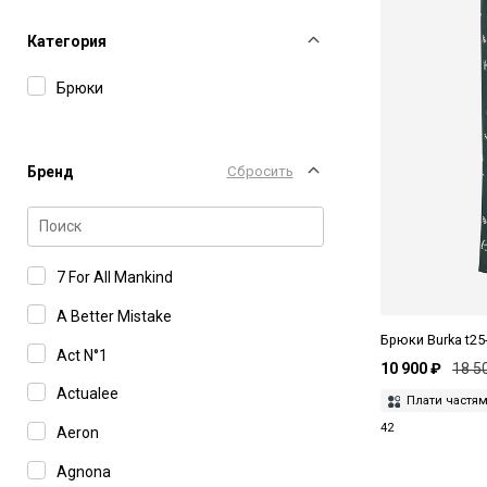
Категория
Брюки
Бренд
Сбросить
7 For All Mankind
A Better Mistake
Брюки Burka t25-
Act N°1
10 900 ₽
18 5
Actualee
Плати частя
42
Aeron
Agnona