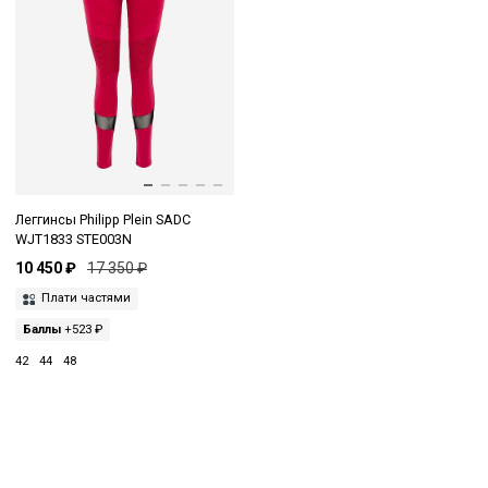
Леггинсы Philipp Plein SADC
WJT1833 STE003N
10 450 ₽
17 350 ₽
Плати частями
Баллы
+523 ₽
42
44
48